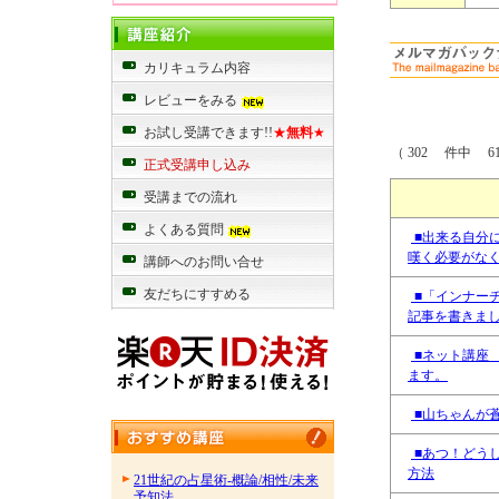
カリキュラム内容
レビューをみる
お試し受講できます!!
★
無料
★
（ 302 件中 61
正式受講申し込み
受講までの流れ
よくある質問
■出来る自分
嘆く必要がな
講師へのお問い合せ
友だちにすすめる
■「インナー
記事を書きま
■ネット講座
ます。
■山ちゃんが
■あつ！どう
方法
21世紀の占星術-概論/相性/未来
予知法