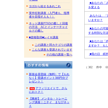
■あなたの「
ヨガから始まるあれこれ
を変える
実作狂歌講座（入門者も、指導
あなたは、「
者を目指す人も！）
いますか？
ネット講座PTSDの癒しと回復
の方法 ACとインナーチャイ
■あなたの可
ルドの癒し
する特別な方
■資格取得■レイキ講座
■あなたは「
この講座と同カテゴリの講座
ますか？ も
こんな講座も受講されています
■母の日 瞑
その他の講座一覧へ
（ 302 件中 61
新規会員登録（無料）で【もれ
なく】受講ポイント300円分プ
レゼント！
アフィリエイトで、さら
におトク！
【教材】 メンタル・トレーニ
ング講座｜ニチイ まなびネッ
ト