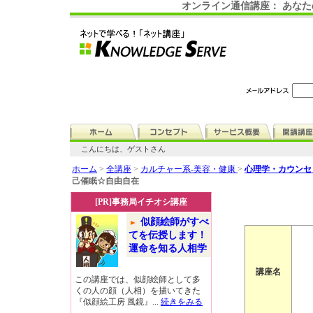
オンライン通信講座： あな
こんにちは、ゲストさん
ホーム
>
全講座
>
カルチャー系-美容・健康
>
心理学・カウンセ
己催眠☆自由自在
[PR]事務局イチオシ講座
似顔絵師がすべ
てを伝授します！
運命を知る人相学
講座名
この講座では、似顔絵師として多
くの人の顔（人相）を描いてきた
『似顔絵工房 風鏡』...
続きをみる