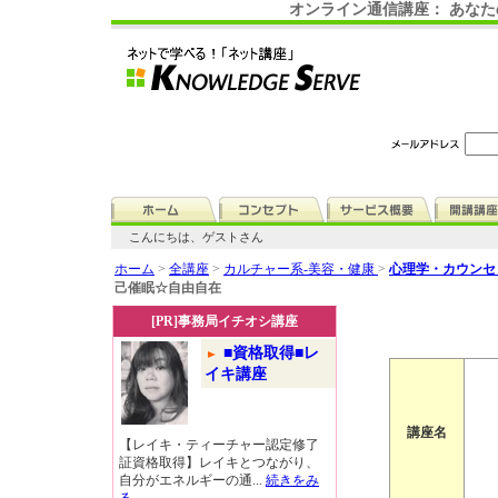
オンライン通信講座： あな
こんにちは、ゲストさん
ホーム
>
全講座
>
カルチャー系-美容・健康
>
心理学・カウンセ
己催眠☆自由自在
[PR]事務局イチオシ講座
■資格取得■レ
イキ講座
講座名
【レイキ・ティーチャー認定修了
証資格取得】レイキとつながり、
自分がエネルギーの通...
続きをみ