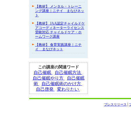
【教材】 メンタル・トレーニ
ング講座｜ニチイ まなびネッ
ト
【教材】 JAA認定チャイルドケ
アコーディネーターライセンス
受験対応 チャイルドケア・ホ
ームワーク講座
【教材】 食育実践講座｜ニチ
イ まなびネット
この講座の関連ワード
自己催眠
自己催眠方法
自己催眠やり方
自己催眠
術
自己催眠術のかけ方
自己啓発
変わりたい
プレスリリース
│