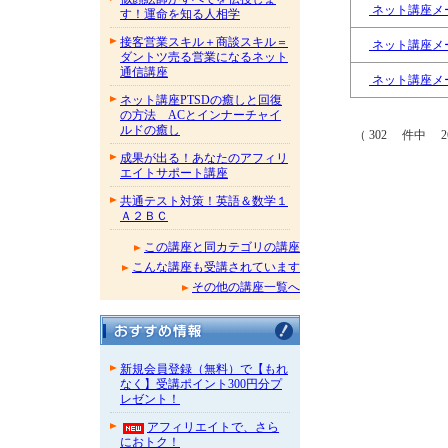
ネット講座メ
す！運命を知る人相学
接客営業スキル＋商談スキル＝
ネット講座メ
ダントツ売る営業になるネット
通信講座
ネット講座メ
ネット講座PTSDの癒しと回復
の方法 ACとインナーチャイ
ルドの癒し
（ 302 件中 26
成果が出る！あなたのアフィリ
エイトサポート講座
共通テスト対策！英語＆数学１
Ａ２ＢＣ
この講座と同カテゴリの講座
こんな講座も受講されています
その他の講座一覧へ
新規会員登録（無料）で【もれ
なく】受講ポイント300円分プ
レゼント！
アフィリエイトで、さら
におトク！