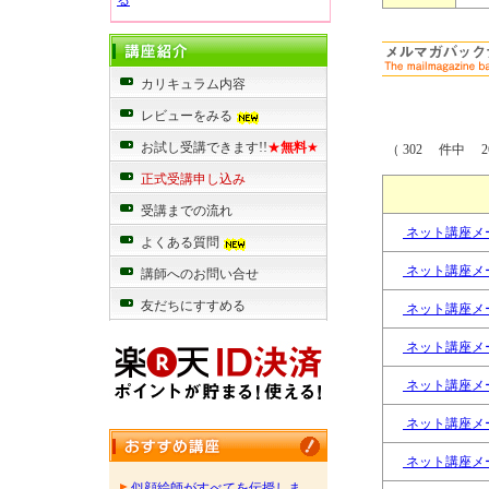
る
カリキュラム内容
レビューをみる
お試し受講できます!!
★
無料
★
（ 302 件中 26
正式受講申し込み
受講までの流れ
ネット講座メ
よくある質問
ネット講座メ
講師へのお問い合せ
友だちにすすめる
ネット講座メ
ネット講座メ
ネット講座メ
ネット講座メ
ネット講座メ
似顔絵師がすべてを伝授しま