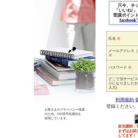
只今、ネッ
「いいね!
受講ポイン
faceb
氏名
※
メールアドレス（
※
パスワード
※
どこで当サービス
りになりましたか
入力)
利用規約
登録ください
お客さまのプライバシー保護
のため、SSL暗号化通信を
採用しています。
担当講師：
まずはお試
してます！