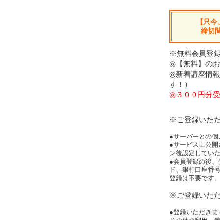
【只今
締切
※無料会員登録
◎【無料】の
◎新着講座情
す！）
◎３００円分受
※ご登録いた
●サーバーとの個
●サービス上公開
ン後設定してい
●会員登録の後、
ド、銀行口座番
登録は不要です
※ご登録いた
●登録いただきま