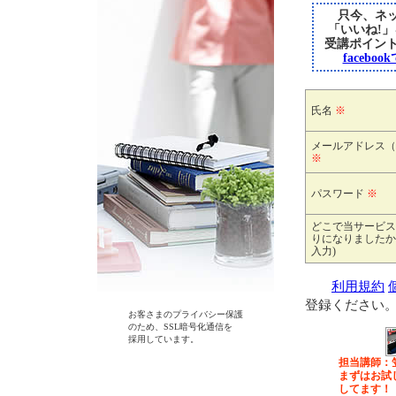
只今、ネッ
「いいね!
受講ポイン
faceb
氏名
※
メールアドレス（
※
パスワード
※
どこで当サービス
りになりましたか
入力)
利用規約
登録ください
お客さまのプライバシー保護
のため、SSL暗号化通信を
採用しています。
担当講師：
まずはお試
してます！