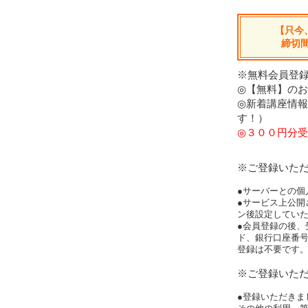
【只今
締切
※無料会員登録
◎【無料】の
◎新着講座情
す！）
◎３００円分受
※ご登録いた
●サーバーとの個
●サービス上公開
ン後設定してい
●会員登録の後、
ド、銀行口座番
登録は不要です
※ご登録いた
●登録いただきま