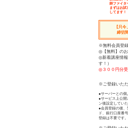
師ファイタ
まずはお試
してます！
【只今
締切
※無料会員登録
◎【無料】の
◎新着講座情
す！）
◎３００円分受
※ご登録いた
●サーバーとの個
●サービス上公開
ン後設定してい
●会員登録の後、
ド、銀行口座番
登録は不要です
※ご登録いた