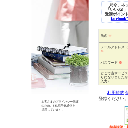
只今、ネッ
「いいね!
受講ポイン
faceb
氏名
※
メールアドレス（
※
パスワード
※
どこで当サービス
りになりましたか
入力)
利用規約
登録ください
お客さまのプライバシー保護
のため、SSL暗号化通信を
採用しています。
担当講師：