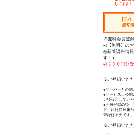
してます！
【只今
締切
※無料会員登録
◎【無料】の
◎新着講座情
す！）
◎３００円分受
※ご登録いた
●サーバーとの個
●サービス上公開
ン後設定してい
●会員登録の後、
ド、銀行口座番
登録は不要です
※ご登録いた