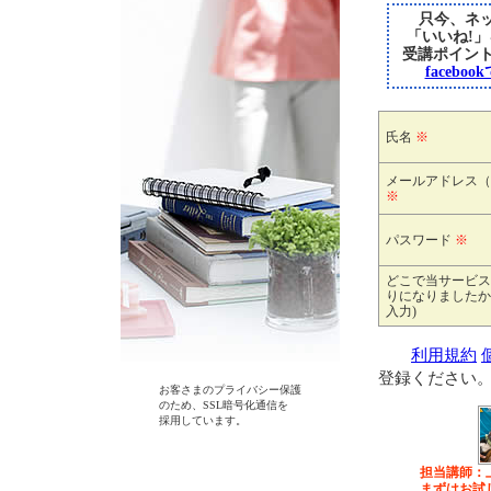
只今、ネッ
「いいね!
受講ポイン
faceb
氏名
※
メールアドレス（
※
パスワード
※
どこで当サービス
りになりましたか
入力)
利用規約
登録ください
お客さまのプライバシー保護
のため、SSL暗号化通信を
採用しています。
担当講師：
まずはお試