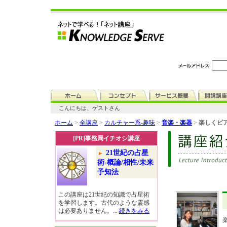
こんにちは、ゲストさん
ホーム
>
全講座
>
カルチャー系-趣味
>
音楽・楽器
>
楽しくピア
[PR]事務局イチオシ講座
21世紀の占星
術-概論/相性/未来
予知法
この講座は21世紀の知識で占星術
を学習します。古代のような霊感
は必要ありません。...
続きをみる