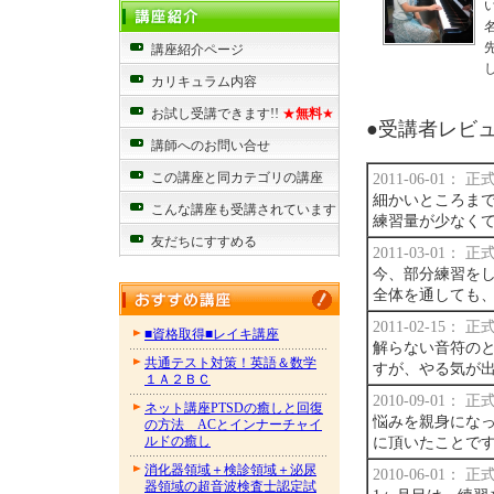
講座紹介ページ
カリキュラム内容
お試し受講できます!!
★
無料
★
●受講者レビュー
講師へのお問い合せ
この講座と同カテゴリの講座
2011-06-01：
細かいところま
こんな講座も受講されています
練習量が少なく
友だちにすすめる
2011-03-01：
今、部分練習を
全体を通しても
2011-02-15：
■資格取得■レイキ講座
解らない音符の
共通テスト対策！英語＆数学
すが、やる気が
１Ａ２ＢＣ
2010-09-01：
ネット講座PTSDの癒しと回復
悩みを親身にな
の方法 ACとインナーチャイ
ルドの癒し
に頂いたことで
消化器領域＋検診領域＋泌尿
2010-06-01：
器領域の超音波検査士認定試