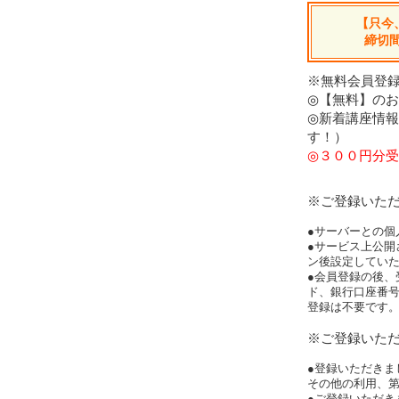
【只今
締切
※無料会員登録
◎【無料】の
◎新着講座情
す！）
◎３００円分受
※ご登録いた
●サーバーとの個
●サービス上公開
ン後設定してい
●会員登録の後、
ド、銀行口座番
登録は不要です
※ご登録いた
●登録いただきま
その他の利用、