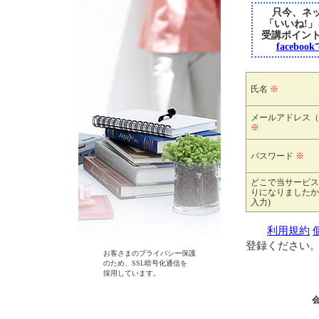
只今、ネッ
「いいね!
受講ポイン
faceb
氏名
※
メールアドレス（
※
パスワード
※
どこで当サービス
りになりましたか
入力)
利用規約
登録ください
お客さまのプライバシー保護
のため、SSL暗号化通信を
採用しています。