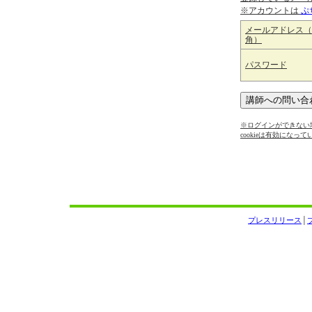
※アカウントは
ぷ
メールアドレス（
角）
パスワード
※ログインができない場
cookieは有効になっ
プレスリリース
│