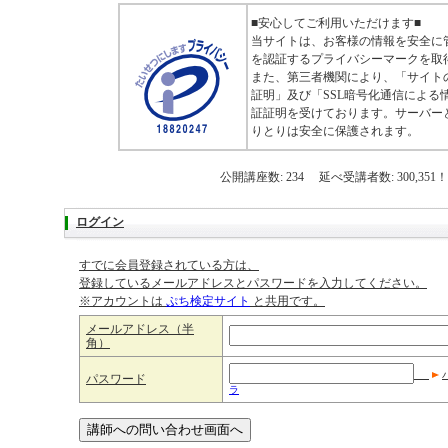
■安心してご利用いただけます■
当サイトは、お客様の情報を安全に
を認証するプライバシーマークを取
また、第三者機関により、「サイト
証明」及び「SSL暗号化通信による
証証明を受けております。サーバー
りとりは安全に保護されます。
公開講座数: 234 延べ受講者数: 300,351！
ログイン
すでに会員登録されている方は、
登録しているメールアドレスとパスワードを入力してください。
※アカウントは
ぷち検定サイト
と共用です。
メールアドレス（半
角）
パスワード
ラ