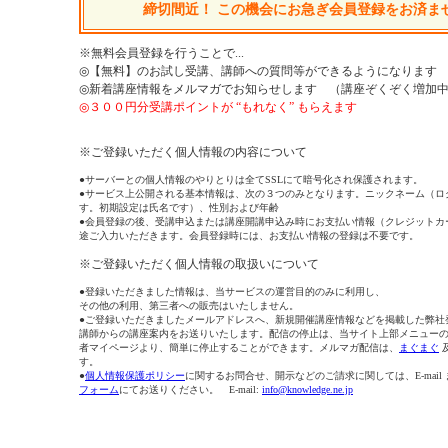
締切間近！ この機会にお急ぎ会員登録をお済ま
※無料会員登録を行うことで...
◎【無料】のお試し受講、講師への質問等ができるようになります
◎新着講座情報をメルマガでお知らせします （講座ぞくぞく増加
◎３００円分受講ポイントが “もれなく” もらえます
※ご登録いただく個人情報の内容について
●サーバーとの個人情報のやりとりは全てSSLにて暗号化され保護されます。
●サービス上公開される基本情報は、次の３つのみとなります。ニックネーム（ロ
す。初期設定は氏名です）、性別および年齢
●会員登録の後、受講申込または講座開講申込み時にお支払い情報（クレジットカ
途ご入力いただきます。会員登録時には、お支払い情報の登録は不要です。
※ご登録いただく個人情報の取扱いについて
●登録いただきました情報は、当サービスの運営目的のみに利用し、
その他の利用、第三者への販売はいたしません。
●ご登録いただきましたメールアドレスへ、新規開催講座情報などを掲載した弊社
講師からの講座案内をお送りいたします。配信の停止は、当サイト上部メニュー
者マイページより、簡単に停止することができます。メルマガ配信は、
まぐまぐ
す。
●
個人情報保護ポリシー
に関するお問合せ、開示などのご請求に関しては、E-mail
フォーム
にてお送りください。 E-mail:
info@knowledge.ne.jp