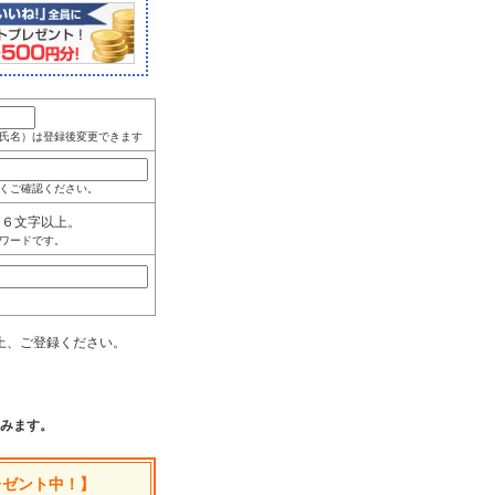
氏名）は登録後変更できます
くご確認ください。
角６文字以上。
ワードです。
上、ご登録ください。
みます。
レゼント中！】