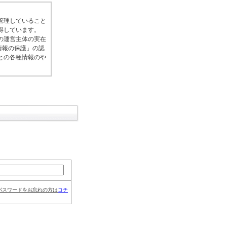
管理していること
得しています。
の運営主体の実在
情報の保護」の認
との各種情報のや
パスワードをお忘れの方は
コチ