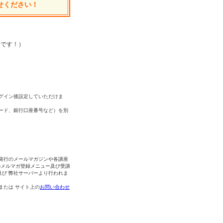
せください！
中です！）
グイン後設定していただけま
ード、銀行口座番号など）を別
発行のメールマガジンや各講座
のメルマガ登録メニュー及び受講
及び 弊社サーバーより行われま
 または サイト上の
お問い合わせ