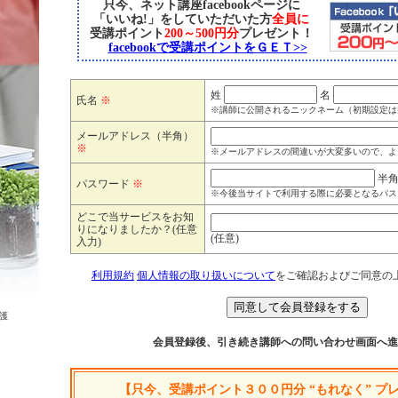
只今、ネット講座facebookページに
「いいね!」をしていただいた方
全員に
受講ポイント
200～500円分
プレゼント！
facebookで受講ポイントをＧＥＴ>>
姓
名
氏名
※
※講師に公開されるニックネーム（初期設定は
メールアドレス（半角）
※
※メールアドレスの間違いが大変多いので、よ
半
パスワード
※
※今後当サイトで利用する際に必要となるパス
どこで当サービスをお知
りになりましたか？(任意
(任意)
入力)
利用規約
個人情報の取り扱いについて
をご確認およびご同意の
護
会員登録後、引き続き講師への問い合わせ画面へ進
【只今、受講ポイント３００円分 “もれなく” プ