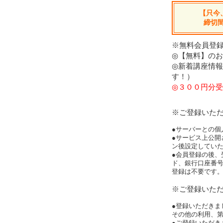
【只今
締切
※無料会員登録
◎【無料】の
◎新着講座情
す！）
◎３００円分受
※ご登録いた
●サーバーとの個
●サービス上公開
ン後設定してい
●会員登録の後、
ド、銀行口座番
登録は不要です
※ご登録いた
●登録いただきま
その他の利用、