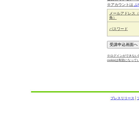
※アカウントは
ぷ
メールアドレス（
角）
パスワード
※ログインができない場
cookieは有効になっ
プレスリリース
│