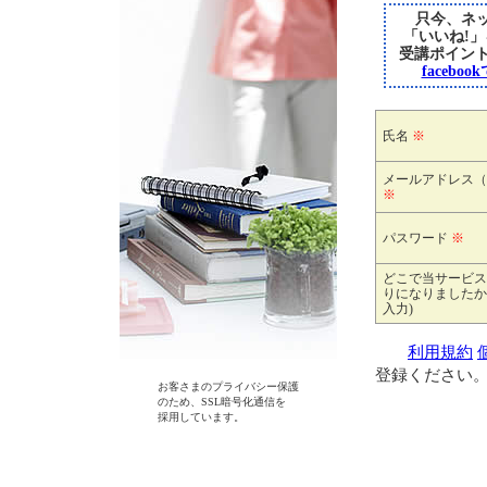
只今、ネッ
「いいね!
受講ポイン
faceb
氏名
※
メールアドレス（
※
パスワード
※
どこで当サービス
りになりましたか
入力)
利用規約
登録ください
お客さまのプライバシー保護
のため、SSL暗号化通信を
採用しています。