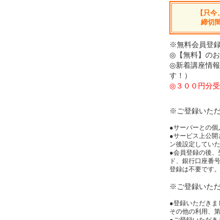
【只今
締切
※無料会員登録
◎【無料】の
◎新着講座情
す！）
◎３００円分受
※ご登録いた
●サーバーとの個
●サービス上公開
ン後設定してい
●会員登録の後、
ド、銀行口座番
登録は不要です
※ご登録いた
●登録いただきま
その他の利用、