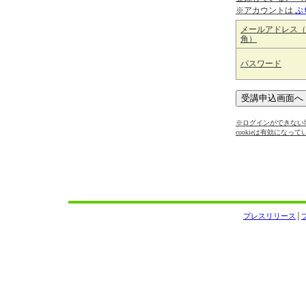
※アカウントは
ぷ
メールアドレス（
角）
パスワード
※ログインができない場
cookieは有効になっ
プレスリリース
│