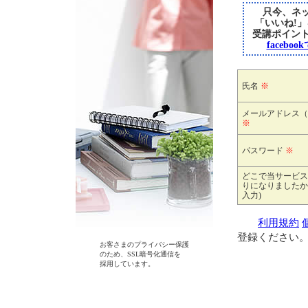
只今、ネッ
「いいね!
受講ポイン
faceb
氏名
※
メールアドレス（
※
パスワード
※
どこで当サービス
りになりましたか
入力)
利用規約
登録ください
お客さまのプライバシー保護
のため、SSL暗号化通信を
採用しています。