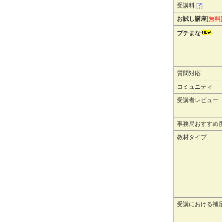
受講料
[?]
お試し講座
[無料
プチまな
質問対応
コミュニティ
受講者レビュー
事務局おすすめ
教材タイプ
受講における補