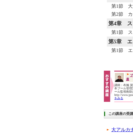
第1節 
第2節 
第4章
ス
第1節 
第5章
エ
第1節 
プ
座
講師：布施 
本プール管理業
ール監視救
http://www.jp
をみる
この講座の受
大アルカ