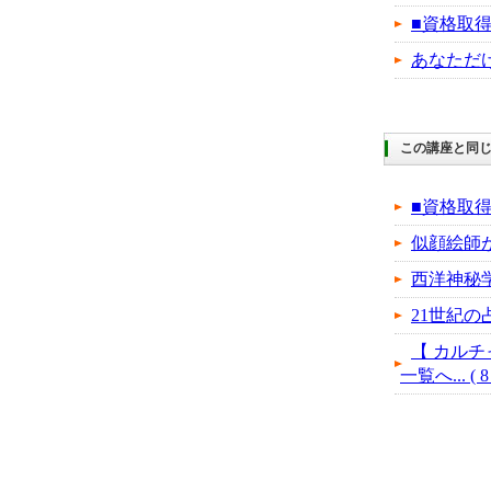
■資格取
あなただ
この講座と同じ
■資格取
似顔絵師
西洋神秘
21世紀の
【 カルチ
一覧へ... ( 8