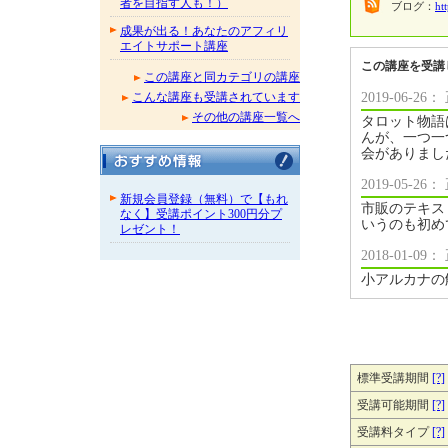
者を目指す人も！）
ブログ：
ht
成果が出る！あなたのアフィリ
エイトサポート講座
この講座を受講
この講座と同カテゴリの講座
2019-06-
こんな講座も受講されています
その他の講座一覧へ
タロット物語
んが、一つ一
会がありまし
2019-05-
新規会員登録（無料）で【もれ
市販のテキス
なく】受講ポイント300円分プ
いうのも初め
レゼント！
2018-01-
小アルカナの
標準受講期間
[?]
受講可能期間
[?]
受講料タイプ
[?]