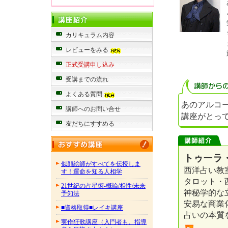
カリキュラム内容
レビューをみる
正式受講申し込み
受講までの流れ
よくある質問
あのアルコ
講師へのお問い合せ
講座がとっ
友だちにすすめる
トゥーラ
似顔絵師がすべてを伝授しま
西洋占い教
す！運命を知る人相学
タロット・
21世紀の占星術-概論/相性/未来
神秘学的な
予知法
安易な商業
■資格取得■レイキ講座
占いの本質
実作狂歌講座（入門者も、指導