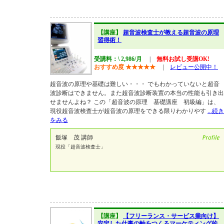
【講座】
超音波検査士が教える超音波の原理
習得術！
受講料：\ 2,986/月
|
無料お試し受講OK!
おすすめ度
★
★
★
★
★
|
レビュー公開中！
超音波の原理や基礎は難しい・・・ でもわかっていないと超音
波診断はできません。また超音波診断装置の本当の性能も引き出
せませんよね？ この「超音波の原理 基礎講座 初級編」は、
現役超音波検査士が超音波の原理をできる限りわかりやす
...続き
をみる
飯塚 茂 講師
現役「超音波検査士」
【講座】
【フリーランス・サービス業向け】
安定した仕事の軸をつくるマーケティング的