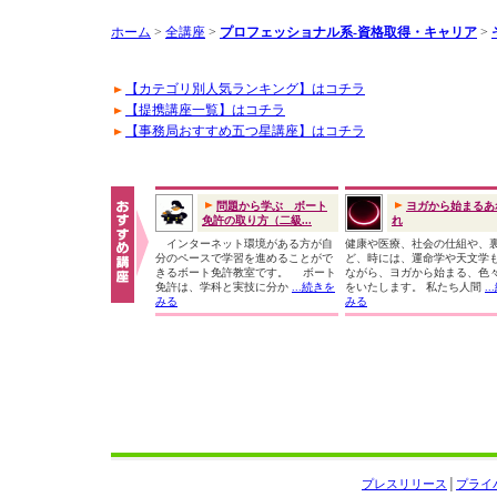
ホーム
>
全講座
>
プロフェッショナル系-資格取得・キャリア
>
【カテゴリ別人気ランキング】はコチラ
【提携講座一覧】はコチラ
【事務局おすすめ五つ星講座】はコチラ
問題から学ぶ ボート
ヨガから始まるあ
免許の取り方（二級...
れ
インターネット環境がある方が自
健康や医療、社会の仕組や、
分のペースで学習を進めることがで
ど、時には、運命学や天文学
きるボート免許教室です。 ボート
ながら、ヨガから始まる、色
免許は、学科と実技に分か
...続きを
をいたします。 私たち人間
.
みる
みる
プレスリリース
│
プライ