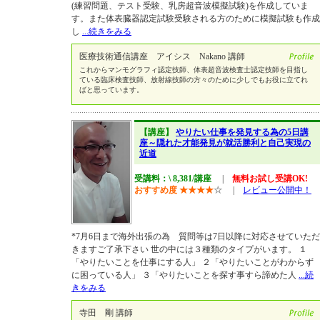
(練習問題、テスト受験、乳房超音波模擬試験)を作成していま
す。また体表臓器認定試験受験される方のために模擬試験も作成
し
...続きをみる
医療技術通信講座 アイシス Nakano 講師
これからマンモグラフィ認定技師、体表超音波検査士認定技師を目指し
ている臨床検査技師、放射線技師の方々のために少しでもお役に立てれ
ばと思っています。
【講座】
やりたい仕事を発見する為の5日講
座～隠れた才能発見が就活勝利と自己実現の
近道
受講料：\ 8,381/講座
|
無料お試し受講OK!
おすすめ度
★
★
★
★
☆
|
レビュー公開中！
*7月6日まで海外出張の為 質問等は7日以降に対応させていただ
きますご了承下さい 世の中には３種類のタイプがいます。 １
「やりたいことを仕事にする人」 ２「やりたいことがわからず
に困っている人」 ３「やりたいことを探す事すら諦めた人
...続
きをみる
寺田 剛 講師