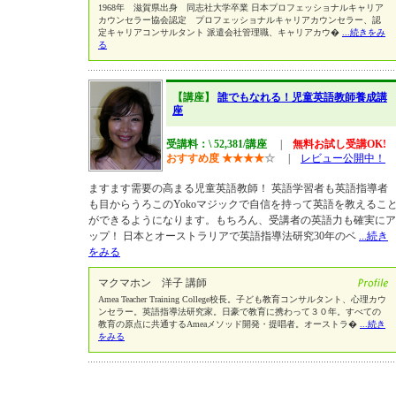
1968年 滋賀県出身 同志社大学卒業 日本プロフェッショナルキャリア
カウンセラー協会認定 プロフェッショナルキャリアカウンセラー、認
定キャリアコンサルタント 派遣会社管理職、キャリアカウ�
...続きをみ
る
【講座】
誰でもなれる！児童英語教師養成講
座
受講料：\ 52,381/講座
|
無料お試し受講OK!
おすすめ度
★
★
★
★
☆
|
レビュー公開中！
ますます需要の高まる児童英語教師！ 英語学習者も英語指導者
も目からうろこのYokoマジックで自信を持って英語を教えるこ
ができるようになります。もちろん、受講者の英語力も確実にア
ップ！ 日本とオーストラリアで英語指導法研究30年のベ
...続き
をみる
マクマホン 洋子 講師
Amea Teacher Training College校長。子ども教育コンサルタント、心理カウ
ンセラー。英語指導法研究家。日豪で教育に携わって３０年。すべての
教育の原点に共通するAmeaメソッド開発・提唱者。オーストラ�
...続き
をみる