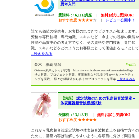
思考入門
受講料：\ 6,111/講座
|
無料お試し受講OK!
おすすめ度
★
★
★
★
☆
|
レビュー公開中！
誰でも価値の提供者。お客様の気づきでビジネスが加速します。
資格や専門技術、専門知識、スキルなど、今までの既存の機能や
性能や品質中心の考え方でなく、その資格や専門技術、専門知
識、スキルなどをどのようにお客様にとって価値あるモノとして
...続きをみる
鈴木 雅義 講師
Okinawa未来カレッジ代表 https://www.facebook.com/okinawamiraicollege
法人営業、プロジェクト営業、事業推進など現場で生かせるマーケティ
ングを実践。 様々な経験値から多くのプロジェクトを手�
...続きをみる
【講座】
認定試験のための乳房超音波講座＋
体表臓器超音波模擬試験
受講料：\ 3,143/月
|
無料お試し受講OK!
おすすめ度
★
★
★
★
★
これから乳房超音波認定試験や体表超音波検査士を目指す方々の
ために、講座内容は理解しやすいように各項目に分けて問題集