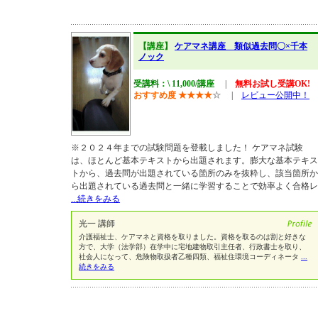
【講座】
ケアマネ講座 類似過去問〇×千本
ノック
受講料：\ 11,000/講座
|
無料お試し受講OK!
おすすめ度
★
★
★
★
☆
|
レビュー公開中！
※２０２４年までの試験問題を登載しました！ ケアマネ試験
は、ほとんど基本テキストから出題されます。膨大な基本テキス
トから、過去問が出題されている箇所のみを抜粋し、該当箇所か
ら出題されている過去問と一緒に学習することで効率よく合格レ
...続きをみる
光一 講師
介護福祉士、ケアマネと資格を取りました。資格を取るのは割と好きな
方で、大学（法学部）在学中に宅地建物取引主任者、行政書士を取り、
社会人になって、危険物取扱者乙種四類、福祉住環境コーディネータ
...
続きをみる