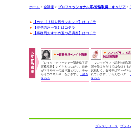
ホーム
>
全講座
>
プロフェッショナル系-資格取得・キャリア
>
【カテゴリ別人気ランキング】はコチラ
【提携講座一覧】はコチラ
【事務局おすすめ五つ星講座】はコチラ
マンモグラフィ認
■資格取得■レイキ講座
験対策講座
【レイキ・ティーチャー認定修了証
マンモグラフィ認定技師試
資格取得】レイキとつながり、自分
習を受けただけでは合格する
がエネルギーの通り道となり、手か
変難しく、合格率は30～40％
らそのエネルギーをかざすと
...続き
れています。いろんなパター
をみる
をみる
プレスリリース
│
プライ