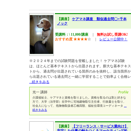
【講座】
ケアマネ講座 類似過去問〇×千本
ノック
受講料：\ 11,000/講座
|
無料お試し受講OK!
おすすめ度
★
★
★
★
☆
|
レビュー公開中！
※２０２４年までの試験問題を登載しました！ ケアマネ試験
は、ほとんど基本テキストから出題されます。膨大な基本テキス
トから、過去問が出題されている箇所のみを抜粋し、該当箇所か
ら出題されている過去問と一緒に学習することで効率よく合格レ
...続きをみる
光一 講師
介護福祉士、ケアマネと資格を取りました。資格を取るのは割と好きな
方で、大学（法学部）在学中に宅地建物取引主任者、行政書士を取り、
社会人になって、危険物取扱者乙種四類、福祉住環境コーディネータ
...
続きをみる
【講座】
【フリーランス・サービス業向け】
安定した仕事の軸をつくるマーケティング的