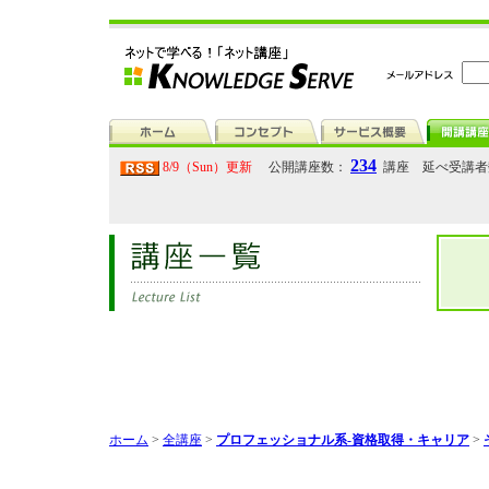
234
8/9（Sun）更新
公開講座数：
講座 延べ受講
ホーム
>
全講座
>
プロフェッショナル系-資格取得・キャリア
>