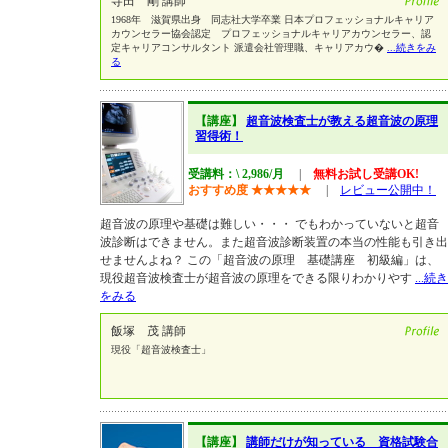
寺田 剛 講師
1968年 滋賀県出身 同志社大学卒業 日本プロフェッショナルキャリア
カウンセラー協会認定 プロフェッショナルキャリアカウンセラー、認
定キャリアコンサルタント 派遣会社管理職、キャリアカウ�
...続きをみ
る
【講座】
超音波検査士が教える超音波の原理
習得術！
受講料：\ 2,986/月
|
無料お試し受講OK!
おすすめ度
★
★
★
★
★
|
レビュー公開中！
超音波の原理や基礎は難しい・・・ でもわかっていないと超音
波診断はできません。また超音波診断装置の本当の性能も引き出
せませんよね？ この「超音波の原理 基礎講座 初級編」は、
現役超音波検査士が超音波の原理をできる限りわかりやす
...続き
をみる
飯塚 茂 講師
現役「超音波検査士」
【講座】
講師だけが知っている 資格試験合