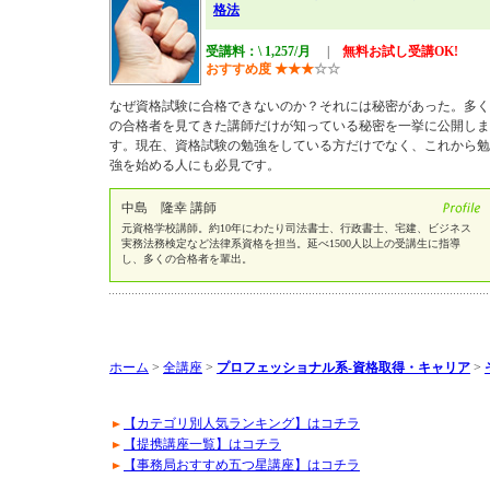
格法
受講料：\ 1,257/月
|
無料お試し受講OK!
おすすめ度
★
★
★
☆
☆
なぜ資格試験に合格できないのか？それには秘密があった。多く
の合格者を見てきた講師だけが知っている秘密を一挙に公開しま
す。現在、資格試験の勉強をしている方だけでなく、これから勉
強を始める人にも必見です。
中島 隆幸 講師
元資格学校講師。約10年にわたり司法書士、行政書士、宅建、ビジネス
実務法務検定など法律系資格を担当。延べ1500人以上の受講生に指導
し、多くの合格者を輩出。
ホーム
>
全講座
>
プロフェッショナル系-資格取得・キャリア
>
【カテゴリ別人気ランキング】はコチラ
【提携講座一覧】はコチラ
【事務局おすすめ五つ星講座】はコチラ