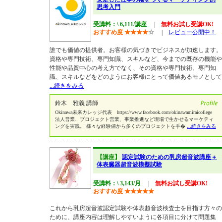
思考入門
受講料：\ 6,111/講座
|
無料お試し受講OK!
おすすめ度
★
★
★
★
☆
|
レビュー公開中！
誰でも価値の提供者。お客様の気づきでビジネスが加速します。
資格や専門技術、専門知識、スキルなど、今までの既存の機能や
性能や品質中心の考え方でなく、その資格や専門技術、専門知
識、スキルなどをどのようにお客様にとって価値あるモノとして
...続きをみる
鈴木 雅義 講師
Okinawa未来カレッジ代表 https://www.facebook.com/okinawamiraicollege
法人営業、プロジェクト営業、事業推進など現場で生かせるマーケティ
ングを実践。 様々な経験値から多くのプロジェクトを手�
...続きをみる
【講座】
認定試験のための乳房超音波講座＋
体表臓器超音波模擬試験
受講料：\ 3,143/月
|
無料お試し受講OK!
おすすめ度
★
★
★
★
★
これから乳房超音波認定試験や体表超音波検査士を目指す方々の
ために、講座内容は理解しやすいように各項目に分けて問題集