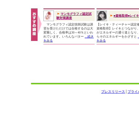
マンモグラフィ認定試
■資格取得■レイ
験対策講座
マンモグラフィ認定技師試験は講
【レイキ・ティーチャー認定
習を受けただけでは合格するのは大
資格取得】レイキとつながり
変難しく、合格率は30～40％といわ
がエネルギーの通り道となり
れています。いろんなパター
...続き
らそのエネルギーをかざすと
をみる
をみる
プレスリリース
│
プライ