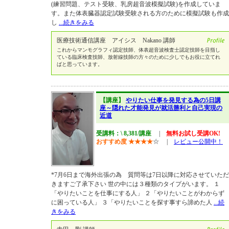
(練習問題、テスト受験、乳房超音波模擬試験)を作成していま
す。また体表臓器認定試験受験される方のために模擬試験も作成
し
...続きをみる
医療技術通信講座 アイシス Nakano 講師
これからマンモグラフィ認定技師、体表超音波検査士認定技師を目指し
ている臨床検査技師、放射線技師の方々のために少しでもお役に立てれ
ばと思っています。
【講座】
やりたい仕事を発見する為の5日講
座～隠れた才能発見が就活勝利と自己実現の
近道
受講料：\ 8,381/講座
|
無料お試し受講OK!
おすすめ度
★
★
★
★
☆
|
レビュー公開中！
*7月6日まで海外出張の為 質問等は7日以降に対応させていただ
きますご了承下さい 世の中には３種類のタイプがいます。 １
「やりたいことを仕事にする人」 ２「やりたいことがわからず
に困っている人」 ３「やりたいことを探す事すら諦めた人
...続
きをみる