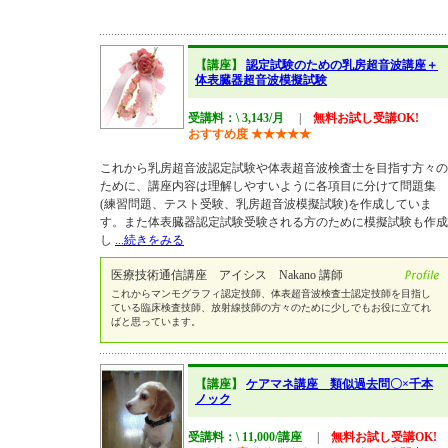
【講座】
認定試験のための乳房超音波講座＋
体表臓器超音波模擬試験
受講料：\ 3,143/月
|
無料お試し受講OK!
おすすめ度
★
★
★
★
★
これから乳房超音波認定試験や体表超音波検査士を目指す方々の
ために、講座内容は理解しやすいように各項目に分けて問題集
(練習問題、テスト受験、乳房超音波模擬試験)を作成していま
す。また体表臓器認定試験受験される方のために模擬試験も作成
し
...続きをみる
医療技術通信講座 アイシス Nakano 講師
これからマンモグラフィ認定技師、体表超音波検査士認定技師を目指し
ている臨床検査技師、放射線技師の方々のために少しでもお役に立てれ
ばと思っています。
【講座】
ケアマネ講座 類似過去問〇×千本
ノック
受講料：\ 11,000/講座
|
無料お試し受講OK!