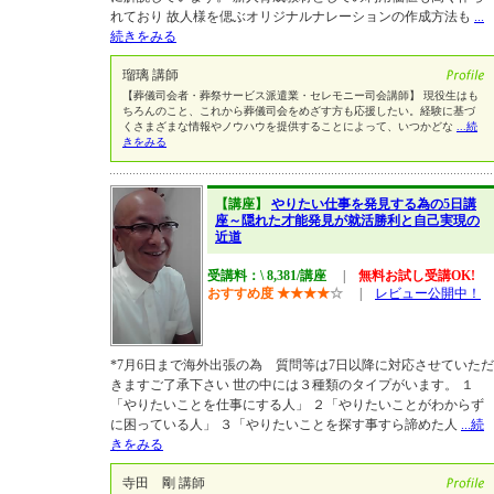
れており 故人様を偲ぶオリジナルナレーションの作成方法も
...
続きをみる
瑠璃 講師
【葬儀司会者・葬祭サービス派遣業・セレモニー司会講師】 現役生はも
ちろんのこと、これから葬儀司会をめざす方も応援したい。経験に基づ
くさまざまな情報やノウハウを提供することによって、いつかどな
...続
きをみる
【講座】
やりたい仕事を発見する為の5日講
座～隠れた才能発見が就活勝利と自己実現の
近道
受講料：\ 8,381/講座
|
無料お試し受講OK!
おすすめ度
★
★
★
★
☆
|
レビュー公開中！
*7月6日まで海外出張の為 質問等は7日以降に対応させていただ
きますご了承下さい 世の中には３種類のタイプがいます。 １
「やりたいことを仕事にする人」 ２「やりたいことがわからず
に困っている人」 ３「やりたいことを探す事すら諦めた人
...続
きをみる
寺田 剛 講師