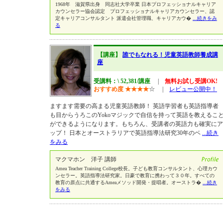
1968年 滋賀県出身 同志社大学卒業 日本プロフェッショナルキャリア
カウンセラー協会認定 プロフェッショナルキャリアカウンセラー、認
定キャリアコンサルタント 派遣会社管理職、キャリアカウ�
...続きをみ
る
【講座】
誰でもなれる！児童英語教師養成講
座
受講料：\ 52,381/講座
|
無料お試し受講OK!
おすすめ度
★
★
★
★
☆
|
レビュー公開中！
ますます需要の高まる児童英語教師！ 英語学習者も英語指導者
も目からうろこのYokoマジックで自信を持って英語を教えるこ
ができるようになります。もちろん、受講者の英語力も確実にア
ップ！ 日本とオーストラリアで英語指導法研究30年のベ
...続き
をみる
マクマホン 洋子 講師
Amea Teacher Training College校長。子ども教育コンサルタント、心理カウ
ンセラー。英語指導法研究家。日豪で教育に携わって３０年。すべての
教育の原点に共通するAmeaメソッド開発・提唱者。オーストラ�
...続き
をみる