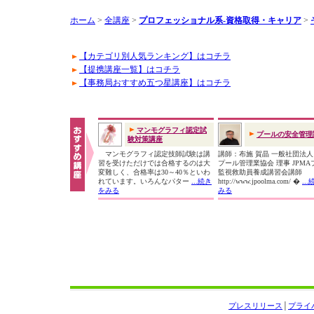
ホーム
>
全講座
>
プロフェッショナル系-資格取得・キャリア
>
【カテゴリ別人気ランキング】はコチラ
【提携講座一覧】はコチラ
【事務局おすすめ五つ星講座】はコチラ
マンモグラフィ認定試
プールの安全管理
験対策講座
マンモグラフィ認定技師試験は講
講師：布施 賀晶 一般社団法
習を受けただけでは合格するのは大
プール管理業協会 理事 JPMA
変難しく、合格率は30～40％といわ
監視救助員養成講習会講師
れています。いろんなパター
...続き
http://www.jpoolma.com/ �
..
をみる
みる
プレスリリース
│
プライ