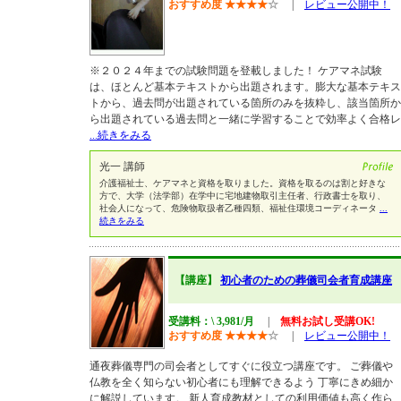
おすすめ度
★
★
★
★
☆
|
レビュー公開中！
※２０２４年までの試験問題を登載しました！ ケアマネ試験
は、ほとんど基本テキストから出題されます。膨大な基本テキス
トから、過去問が出題されている箇所のみを抜粋し、該当箇所か
ら出題されている過去問と一緒に学習することで効率よく合格レ
...続きをみる
光一 講師
介護福祉士、ケアマネと資格を取りました。資格を取るのは割と好きな
方で、大学（法学部）在学中に宅地建物取引主任者、行政書士を取り、
社会人になって、危険物取扱者乙種四類、福祉住環境コーディネータ
...
続きをみる
【講座】
初心者のための葬儀司会者育成講座
受講料：\ 3,981/月
|
無料お試し受講OK!
おすすめ度
★
★
★
★
☆
|
レビュー公開中！
通夜葬儀専門の司会者としてすぐに役立つ講座です。 ご葬儀や
仏教を全く知らない初心者にも理解できるよう 丁寧にきめ細か
に解説しています。 新人育成教材としての利用価値も高く作ら