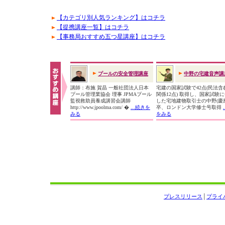
【カテゴリ別人気ランキング】はコチラ
【提携講座一覧】はコチラ
【事務局おすすめ五つ星講座】はコチラ
プールの安全管理講座
中野の宅建音声講
講師：布施 賀晶 一般社団法人日本
宅建の国家試験で42点(民法含
プール管理業協会 理事 JPMAプール
関係12点) 取得し、国家試験
監視救助員養成講習会講師
した宅地建物取引士の中野(慶
http://www.jpoolma.com/ �
...続きを
卒、ロンドン大学修士号取得
みる
をみる
プレスリリース
│
プライ