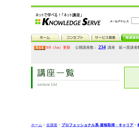
234
8/8（Sat）更新
公開講座数：
講座 延べ受講者
ホーム
>
全講座
>
プロフェッショナル系-資格取得・キャリア
>