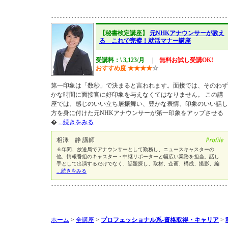
【秘書検定講座】
元NHKアナウンサーが教え
る これで完璧！就活マナー講座
受講料：\ 3,123/月
|
無料お試し受講OK!
おすすめ度
★
★
★
★
☆
第一印象は「数秒」で決まると言われます。面接では、そのわず
かな時間に面接官に好印象を与えなくてはなりません。 この講
座では、感じのいい立ち居振舞い、豊かな表情、印象のいい話し
方を身に付けた元NHKアナウンサーが第一印象をアップさせる
�
...続きをみる
相澤 静 講師
６年間、放送局でアナウンサーとして勤務し、ニュースキャスターの
他、情報番組のキャスター・中継リポーターと幅広い業務を担当。話し
手として出演するだけでなく、話題探し、取材、企画、構成、撮影、編
...続きをみる
ホーム
>
全講座
>
プロフェッショナル系-資格取得・キャリア
>