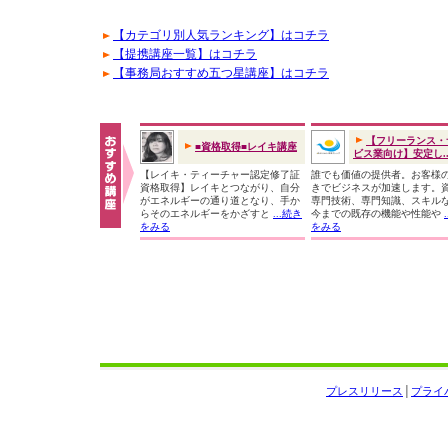
【カテゴリ別人気ランキング】はコチラ
【提携講座一覧】はコチラ
【事務局おすすめ五つ星講座】はコチラ
【フリーランス・
■資格取得■レイキ講座
ビス業向け】安定し..
【レイキ・ティーチャー認定修了証
誰でも価値の提供者。お客様
資格取得】レイキとつながり、自分
きでビジネスが加速します。
がエネルギーの通り道となり、手か
専門技術、専門知識、スキル
らそのエネルギーをかざすと
...続き
今までの既存の機能や性能や
をみる
をみる
プレスリリース
│
プライ