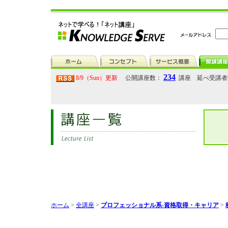
234
8/9（Sun）更新
公開講座数：
講座 延べ受講
ホーム
>
全講座
>
プロフェッショナル系-資格取得・キャリア
>