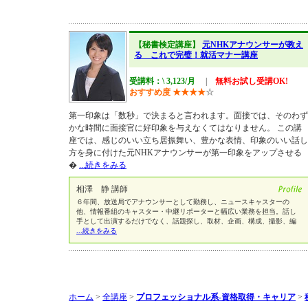
【秘書検定講座】
元NHKアナウンサーが教え
る これで完璧！就活マナー講座
受講料：\ 3,123/月
|
無料お試し受講OK!
おすすめ度
★
★
★
★
☆
第一印象は「数秒」で決まると言われます。面接では、そのわず
かな時間に面接官に好印象を与えなくてはなりません。 この講
座では、感じのいい立ち居振舞い、豊かな表情、印象のいい話し
方を身に付けた元NHKアナウンサーが第一印象をアップさせる
�
...続きをみる
相澤 静 講師
６年間、放送局でアナウンサーとして勤務し、ニュースキャスターの
他、情報番組のキャスター・中継リポーターと幅広い業務を担当。話し
手として出演するだけでなく、話題探し、取材、企画、構成、撮影、編
...続きをみる
ホーム
>
全講座
>
プロフェッショナル系-資格取得・キャリア
>