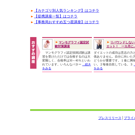
【カテゴリ別人気ランキング】はコチラ
【提携講座一覧】はコチラ
【事務局おすすめ五つ星講座】はコチラ
マンモグラフィ認定試
リバウンドしない
験対策講座
エット！ 一カ月に..
マンモグラフィ認定技師試験は講
ダイエットの成功は意志の力
習を受けただけでは合格するのは大
係ありません。自分に向いた
変難しく、合格率は30～40％といわ
どうかが重要です。１食に興
れています。いろんなパター
...続き
い。２毎食自炊している。３
をみる
をみる
プレスリリース
│
プライ