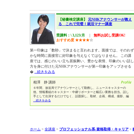
【秘書検定講座】
元NHKアナウンサーが教え
る これで完璧！就活マナー講座
受講料：\ 3,123/月
|
無料お試し受講OK!
おすすめ度
★
★
★
★
☆
第一印象は「数秒」で決まると言われます。面接では、そのわず
かな時間に面接官に好印象を与えなくてはなりません。 この講
座では、感じのいい立ち居振舞い、豊かな表情、印象のいい話し
方を身に付けた元NHKアナウンサーが第一印象をアップさせる
�
...続きをみる
相澤 静 講師
６年間、放送局でアナウンサーとして勤務し、ニュースキャスターの
他、情報番組のキャスター・中継リポーターと幅広い業務を担当。話し
手として出演するだけでなく、話題探し、取材、企画、構成、撮影、編
...続きをみる
ホーム
>
全講座
>
プロフェッショナル系-資格取得・キャリア
>