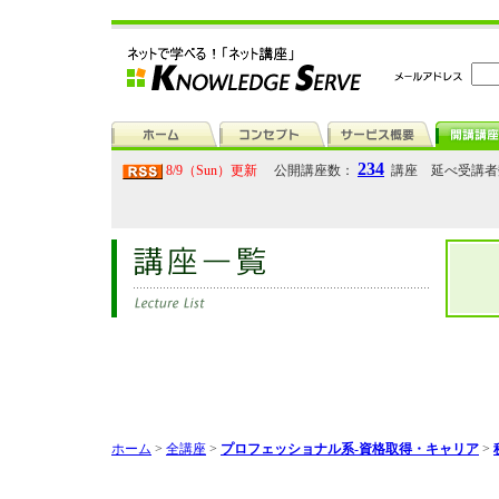
234
8/9（Sun）更新
公開講座数：
講座 延べ受講
ホーム
>
全講座
>
プロフェッショナル系-資格取得・キャリア
>