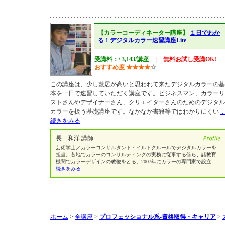
【カラーコーディネーター講座】
１日でわか
る！デジタルカラー速習講座Lite
受講料：\ 3,143/講座
|
無料お試し受講OK!
おすすめ度
★
★
★
★
☆
この講座は、少し敷居が高いと思われて来たデジタルカラーの基
本を一日で速習していただく講座です。ビジネスマン、カラーリ
ストさんやデザイナーさん、クリエイターさんのためのデジタル
カラーを扱う基礎講座です。なかなか書籍等ではわかりにくい
...
続きをみる
長 和洋 講師
芸術学士／カラーコンサルタント・イルドクルールでデジタルカラーを
担当。各地でカラーのコンサルティングの実務に従事する傍ら、諸教育
機関でカラーデザインの教鞭をとる。2007年にカラーの専門家で設立
...
続きをみる
ホーム
>
全講座
>
プロフェッショナル系-資格取得・キャリア
>