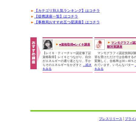
【カテゴリ別人気ランキング】はコチラ
【提携講座一覧】はコチラ
【事務局おすすめ五つ星講座】はコチラ
マンモグラフィ認
■資格取得■レイキ講座
験対策講座
【レイキ・ティーチャー認定修了証
マンモグラフィ認定技師試
資格取得】レイキとつながり、自分
習を受けただけでは合格する
がエネルギーの通り道となり、手か
変難しく、合格率は30～40％
らそのエネルギーをかざすと
...続き
れています。いろんなパター
をみる
をみる
プレスリリース
│
プライ