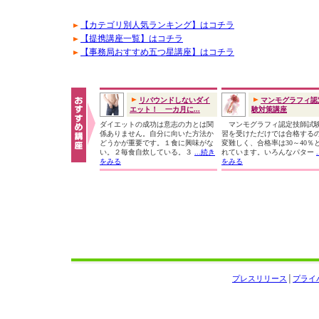
【カテゴリ別人気ランキング】はコチラ
【提携講座一覧】はコチラ
【事務局おすすめ五つ星講座】はコチラ
リバウンドしないダイ
マンモグラフィ認
エット！ 一カ月に...
験対策講座
ダイエットの成功は意志の力とは関
マンモグラフィ認定技師試
係ありません。自分に向いた方法か
習を受けただけでは合格する
どうかが重要です。１食に興味がな
変難しく、合格率は30～40％
い。２毎食自炊している。３
...続き
れています。いろんなパター
をみる
をみる
プレスリリース
│
プライ