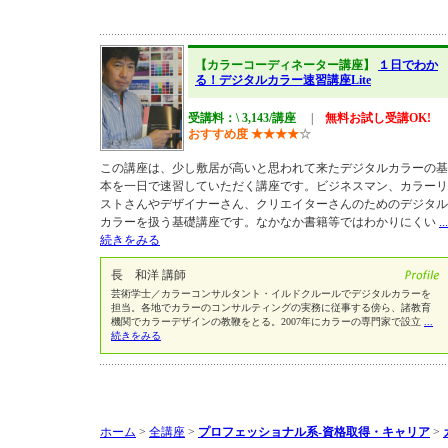
【カラーコーディネーター講座】
１日でわか
る！デジタルカラー速習講座Lite
受講料：\ 3,143/講座
|
無料お試し受講OK!
おすすめ度
★
★
★
★
☆
この講座は、少し敷居が高いと思われて来たデジタルカラーの基
本を一日で速習していただく講座です。ビジネスマン、カラーリ
ストさんやデザイナーさん、クリエイターさんのためのデジタル
カラーを扱う基礎講座です。なかなか書籍等ではわかりにくい
...
続きをみる
長 和洋 講師
芸術学士／カラーコンサルタント・イルドクルールでデジタルカラーを
担当。各地でカラーのコンサルティングの実務に従事する傍ら、諸教育
機関でカラーデザインの教鞭をとる。2007年にカラーの専門家で設立
...
続きをみる
ホーム
>
全講座
>
プロフェッショナル系-資格取得・キャリア
>