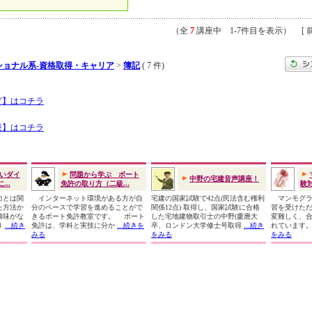
（全
7
講座中 1-7件目を表示） [ 前
ショナル系-資格取得・キャリア
>
簿記
( 7 件)
グ】はコチラ
座】はコチラ
いダイ
問題から学ぶ ボート
中野の宅建音声講座！
..
免許の取り方（二級...
験
力とは関
インターネット環境がある方が自
宅建の国家試験で42点(民法含む権利
マンモグラ
た方法か
分のペースで学習を進めることがで
関係12点) 取得し、国家試験に合格
習を受けた
興味がな
きるボート免許教室です。 ボート
した宅地建物取引士の中野(慶應大
変難しく、合
３
...続き
免許は、学科と実技に分か
...続きを
卒、ロンドン大学修士号取得
...続き
れています
みる
をみる
をみる