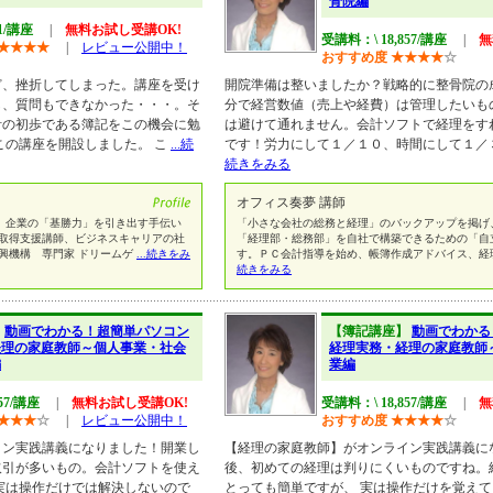
骨院編
81/講座
|
無料お試し受講OK!
受講料：\ 18,857/講座
|
無
★
★
★
★
|
レビュー公開中！
おすすめ度
★
★
★
★
☆
ど、挫折してしまった。講座を受け
開院準備は整いましたか？戦略的に整骨院の
し、質問もできなかった・・・。そ
分で経営数値（売上や経費）は管理したいも
計の初歩である簿記をこの機会に勉
は避けて通れません。会計ソフトで経理をす
この講座を開設しました。 こ
...続
です！労力にして１／１０、時間にして１／
続きをみる
オフィス奏夢 講師
、企業の「基勝力」を引き出す手伝い
「小さな会社の総務と経理」のバックアップを掲げ
格取得支援講師、ビジネスキャリアの社
「経理部・総務部」を自社で構築できるための「自
興機構 専門家 ドリームゲ
...続きをみ
す。ＰＣ会計指導を始め、帳簿作成アドバイス、経
続きをみる
】
動画でわかる！超簡単パソコン
【簿記講座】
動画でわかる
経理の家庭教師～個人事業・社会
経理実務・経理の家庭教師
編
業編
57/講座
|
無料お試し受講OK!
受講料：\ 18,857/講座
|
無
★
★
★
☆
|
レビュー公開中！
おすすめ度
★
★
★
★
☆
イン実践講義になりました！開業し
【経理の家庭教師】がオンライン実践講義に
取引が多いもの。会計ソフトを使え
後、初めての経理は判りにくいものですね。
実は操作だけでは解決しないので
とっても簡単ですが、 実は操作だけを覚え