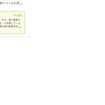
務の コツを伝授
...
、中小・個人事業の
立」を支援していま
理社員の教育等含
...