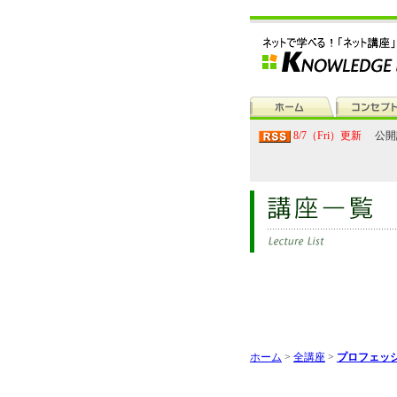
8/7（Fri）更新
公開
ホーム
>
全講座
>
プロフェッ