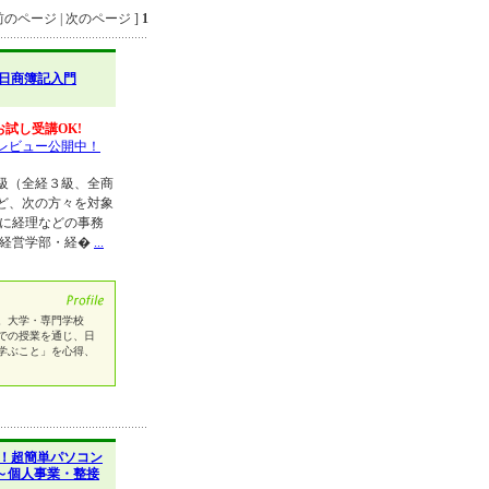
のページ | 次のページ ]
1
日商簿記入門
お試し受講OK!
レビュー公開中！
級（全経３級、全商
ど、次の方々を対象
に経理などの事務
・経営学部・経�
...
。大学・専門学校
での授業を通じ、日
学ぶこと」を心得、
！超簡単パソコン
～個人事業・整接