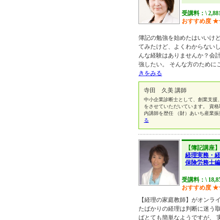
受講料：\ 2,8
おすすめ度
★
簿記の勉強を始めたはいいけ
てみたけど、よくわからない
んな経験はありませんか？会
強したい。 そんな方のために
きをみる
寺田 久美 講師
中小企業診断士として、創業支援
をさせていただいています。 資
内講師を歴任 （財）あいち産業振
る
【簿記講座
経理実務・
保険労務士
受講料：\ 18,8
おすすめ度
★
【経理の家庭教師】がオンラ
たばかりの経理は判断に迷う
ばとても簡単なようですが、 