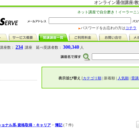
オンライン通信講座/教
ネット講座で自分磨き！イーラーニ
パスワードをお忘れの方は
コチラ
234
300,340
講座数：
講座 延べ受講者数：
人
表示並び替え
[
カテゴリ順
| 新着順 |
人気順
|
受講
ショナル系-資格取得・キャリア
>
簿記
( 7 件)