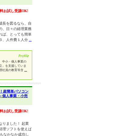
料お試し受講OK!
成長を図るなら、自
の、日々の経理業務
れば、とっても簡単
３、人件費１人分
...
、中小・個人事業の
立」を支援していま
理社員の教育等含
...
！超簡単パソコン
～個人事業・小売
料お試し受講OK!
なりました！ 起業
経理ソフトを使えば
てもなかなか成功し