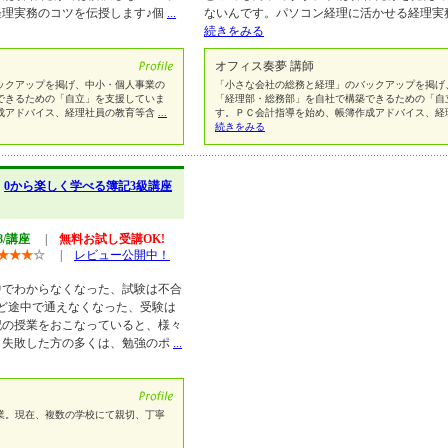
経理実務のコツを伝授します♪個
...
ないんです。パソコン経理に活かせる経理実
続きをみる
オフィス奏夢 講師
ックアップを掲げ、中小・個人事業の
「小さな会社の総務と経理」のバックアップを掲げ
できるための「自立」を支援していま
「経理部・総務部」を自社で構築できるための「自
成アドバイス、経理社員の教育等含
...
す。ＰＣ会計指導を始め、帳簿作成アドバイス、経
続きをみる
】
0から楽しく学べる簿記3級講座
48/講座
|
無料お試し受講OK!
★
★
★
☆
|
レビュー公開中！
中でわからなくなった、試験は不合
ど途中で通えなくなった、受験は
記の授業をおこなっていると、様々
。失敗した方の多くは、勉強のポ
...
業。現在、複数の学校にて親切、丁寧
。