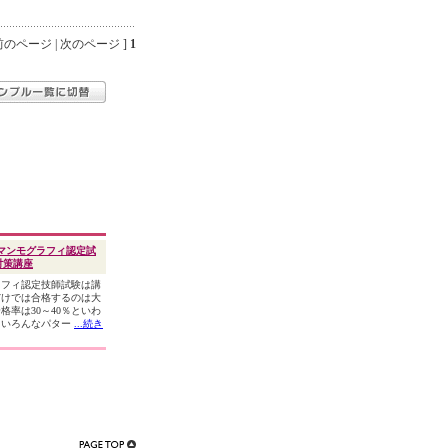
のページ | 次のページ ]
1
マンモグラフィ認定試
対策講座
フィ認定技師試験は講
だけでは合格するのは大
格率は30～40％といわ
。いろんなパター
...続き