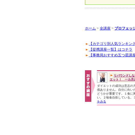
ホーム
>
全講座
>
プロフェッ
【カテゴリ別人気ランキン
【提携講座一覧】はコチラ
【事務局おすすめ五つ星講
リバウンドしな
エット！ 一カ月に.
ダイエットの成功は意志の
係ありません。自分に向い
どうかが重要です。１食に
い。２毎食自炊している。
をみる