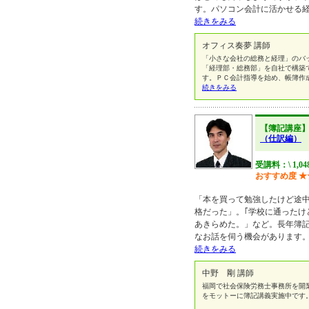
す。パソコン会計に活かせる
続きをみる
オフィス奏夢 講師
「小さな会社の総務と経理」のバ
「経理部・総務部」を自社で構築
す。ＰＣ会計指導を始め、帳簿作
続きをみる
【簿記講座
（仕訳編）
受講料：\ 1,0
おすすめ度
★
「本を買って勉強したけど途
格だった」。｢学校に通ったけ
あきらめた。」など。長年簿
なお話を伺う機会があります
続きをみる
中野 剛 講師
福岡で社会保険労務士事務所を開
をモットーに簿記講義実施中です