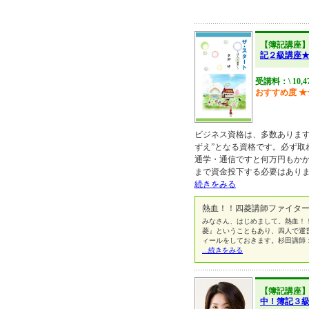
【簿記講座
記２級講座
受講料：\ 10,4
おすすめ度
★
ビジネス資格は、多数あります
ずえ”となる資格です。必ず取
通学・通信ですと何万円もか
まで資金投下する必要はあり
続きをみる
熱血！！四菱講師ファイター
みなさん、はじめまして。熱血！
菱』ということもあり、四人で運
ィールをしておきます。杉田講師
...続きをみる
【簿記講座
中！簿記３