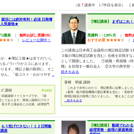
（全
7
講座中 1-7件目を表示） [ 前
】
就活には絶対有利！必須 日商簿
【簿記講座】
まずはこれ！
★人気資格★
75/講座
|
無料お試し受講OK!
受講料：\ 2,095/月
|
無料
★
★
★
☆
|
レビュー公開中！
おすすめ度
★
★
★
★
☆
|
この講座は日本商工会議所の簿記検定試験３
３級の簿記検定試験を含む）合格を目指すな
が、★簿記２級★は全ての“いし
として開講しました。 ①就職・再就職（特
れるノウハウがココにあります。
職）を目指す一般社会人 ②大学の商学部
かります。簿記２級の取得に、そこ
続きをみる
ません。「低コスト・わかりやす
...
香椎 明俊 講師
これまで永年にわたり、簿記教育に従事しました
ズ 講師
（雇用・能力開発機構の委託事業を含む）・高校等
！四菱講師ファイターズです。『四
商簿記検定の指導に当たりました。「教えることは
営しております。簡単に講師のプロフ
...続きをみる
：某大手上場会社に入社後、経理部門
【簿記講座】
動画でわかる
】
もう投げださない！１２日間集
経理実務・経理の家庭教師
級講座