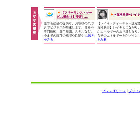
【フリーランス・サー
■資格取得■レイ
ビス業向け】安定し...
誰でも価値の提供者。お客様の気づ
【レイキ・ティーチャー認定
きでビジネスが加速します。資格や
資格取得】レイキとつながり
専門技術、専門知識、スキルなど、
がエネルギーの通り道となり
今までの既存の機能や性能や
...続き
らそのエネルギーをかざすと
をみる
をみる
プレスリリース
│
プライ