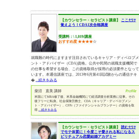
【カウンセラー・セラピスト講座】
ここだけ
覚えよう！CDA1次合格講座
受講料：\ 1,019/講座
おすすめ度
★
★
★
★
☆
就職難の時代にますます注目されているキャリア・ディベロプメ
ント・アドバイザー（CDA)資格。公共や民間の就職支援機関で
の仕事を希望する場合、この資格取得が採用の必須要件となって
います。本通信講座では、2013年6月第41回試験からの通信テキ
�
...続きをみる
柴沼 直美 講師
米国にてMBA修了後、米系金融機関にて経済調査分析業務に従事。その
後フリーに転身。社会保険労務士、CDA（キャリア・ディベロプメン
ト・アドバイザー）、CFPr（ファイナンシャルプランナー）の資格を取
得
...続きをみる
【カウンセラー・セラピスト講座】
読むだけ
でモテ体質に！今度こそ愛される私になるス
ピリチュアル恋愛結婚アカデミー