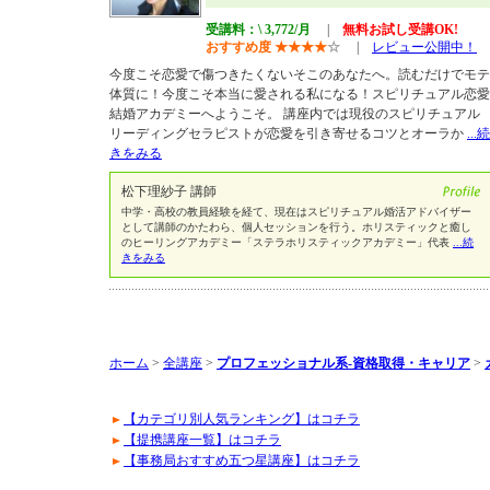
受講料：\ 3,772/月
|
無料お試し受講OK!
おすすめ度
★
★
★
★
☆
|
レビュー公開中！
今度こそ恋愛で傷つきたくないそこのあなたへ。読むだけでモテ
体質に！今度こそ本当に愛される私になる！スピリチュアル恋愛
結婚アカデミーへようこそ。 講座内では現役のスピリチュアル
リーディングセラピストが恋愛を引き寄せるコツとオーラか
...続
きをみる
松下理紗子 講師
中学・高校の教員経験を経て、現在はスピリチュアル婚活アドバイザー
として講師のかたわら、個人セッションを行う。ホリスティックと癒し
のヒーリングアカデミー「ステラホリスティックアカデミー」代表
...続
きをみる
ホーム
>
全講座
>
プロフェッショナル系-資格取得・キャリア
>
【カテゴリ別人気ランキング】はコチラ
【提携講座一覧】はコチラ
【事務局おすすめ五つ星講座】はコチラ