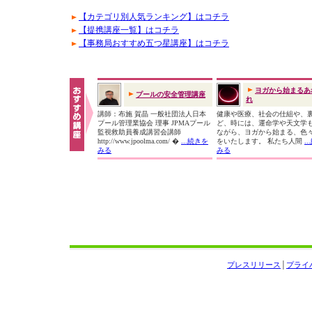
【カテゴリ別人気ランキング】はコチラ
【提携講座一覧】はコチラ
【事務局おすすめ五つ星講座】はコチラ
ヨガから始まるあ
プールの安全管理講座
れ
講師：布施 賀晶 一般社団法人日本
健康や医療、社会の仕組や、
プール管理業協会 理事 JPMAプール
ど、時には、運命学や天文学
監視救助員養成講習会講師
ながら、ヨガから始まる、色
http://www.jpoolma.com/ �
...続きを
をいたします。 私たち人間
.
みる
みる
プレスリリース
│
プライ