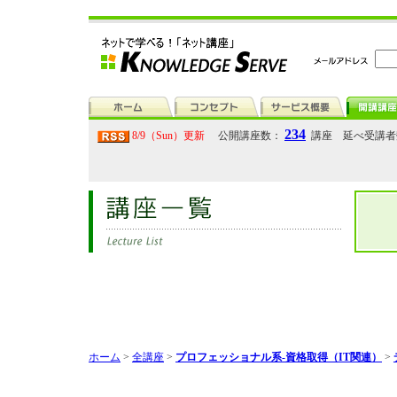
234
8/9（Sun）更新
公開講座数：
講座 延べ受講
ホーム
>
全講座
>
プロフェッショナル系-資格取得（IT関連）
>