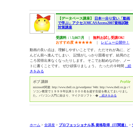
【データベース講座】
日本一分り安い「動画
で学ぶ」アクセスMCASAccess2007資格試験
対策講座
受講料：\ 3,667/月
|
無料お試し受講OK!
おすすめ度
★
★
★
★
★
|
レビュー公開中！
動画の良い点は、理解しやすいことです。 ただそれが為に、ど
んどん前へ進んでしまい、 記憶がしっかり固着せず、結局のと
ころ習得出来なくなったりします。 そこでお勧めなのか、ノー
トに書くことです。 ぜひ頑張りましょう。 たったの９時間
...続
きをみる
ボブ 講師
microsoft関連: http://www.rbell.co.jp/wordpress/ Web: http://www.rbell.co.jp パ
ソコン教室で１９９９年以来１０００名を超す生徒を教えてまいりまし
た。パソコン入門に始まり、マイクロソフト・�
...続きをみる
ホーム
>
全講座
>
プロフェッショナル系-資格取得（IT関連）
>