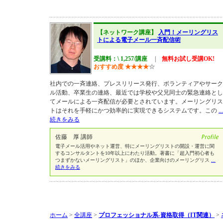
【ネットワーク講座】
入門！メーリングリス
トによる電子メール一斉配信術
受講料：\ 1,257/講座
|
無料お試し受講OK!
おすすめ度
★
★
★
★
☆
社内での一斉連絡、プレスリリース発行、ボランティアやサーク
ル活動、卒業生の連絡、最近では学校や父兄同士の緊急連絡とし
てメールによる一斉配信が必要とされています。メーリングリス
トはそれを手軽にかつ効率的に実現できるシステムです。この
...
続きをみる
佐藤 厚 講師
電子メール活用やネット運営、特にメーリングリストの開設・運営に関
するコンサルタントを10年以上にわたり活動。著書に「超入門初心者も
つまずかないメーリングリスト」のほか、企業向けのメーリングリス
...
続きをみる
ホーム
>
全講座
>
プロフェッショナル系-資格取得（IT関連）
>