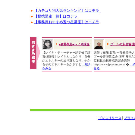
【カテゴリ別人気ランキング】はコチラ
【提携講座一覧】はコチラ
【事務局おすすめ五つ星講座】はコチラ
■資格取得■レイキ講座
プールの安全管理
【レイキ・ティーチャー認定修了証
講師：布施 賀晶 一般社団法
資格取得】レイキとつながり、自分
プール管理業協会 理事 JPMA
がエネルギーの通り道となり、手か
監視救助員養成講習会講師
らそのエネルギーをかざすと
...続き
http://www.jpoolma.com/ �
..
をみる
みる
プレスリリース
│
プライ