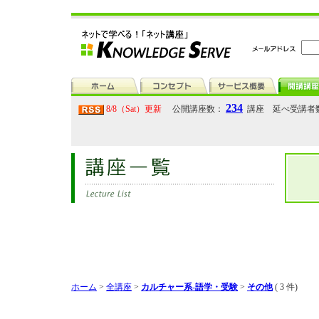
234
8/8（Sat）更新
公開講座数：
講座 延べ受講者
ホーム
>
全講座
>
カルチャー系-語学・受験
>
その他
( 3 件)