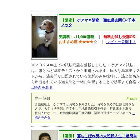
【講座】
ケアマネ講座 類似過去問〇×千本
ノック
受講料：\ 11,000/講座
|
無料お試し受講OK!
おすすめ度
★
★
★
★
☆
|
レビュー公開中！
※２０２４年までの試験問題を登載しました！ ケアマネ試験
は、ほとんど基本テキストから出題されます。膨大な基本テキス
トから、過去問が出題されている箇所のみを抜粋し、該当箇所か
ら出題されている過去問と一緒に学習することで効率よく合格レ
...続きをみる
光一 講師
介護福祉士、ケアマネと資格を取りました。資格を取るのは割と好きな
方で、大学（法学部）在学中に宅地建物取引主任者、行政書士を取り、
社会人になって、危険物取扱者乙種四類、福祉住環境コーディネータ
...
続きをみる
【講座】
落ちこぼれ男の大逆転人生「超簡単