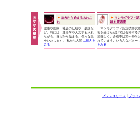
ヨガから始まるあれこ
マンモグラフィ認
れ
験対策講座
健康や医療、社会の仕組や、裏話な
マンモグラフィ認定技師試
ど、時には、運命学や天文学も入れ
習を受けただけでは合格する
ながら、ヨガから始まる、色々な話
変難しく、合格率は30～40％
をいたします。 私たち人間
...続きを
れています。いろんなパター
みる
をみる
プレスリリース
│
プライ