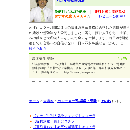
パズル合格勉強法」
受講料：\ 5,237/講座
|
無料お試し受講OK!
おすすめ度
★
★
★
★
☆
|
レビュー公開中！
わずか１０ヶ月間に３つの法律系国家資格に合格した講師が自ら
の経験や勉強法を大公開しました。落ちこぼれ人生から「士業」
への独立と大逆転人生を歩んだ全てを伝授します。毎日○時間勉
強しても合格への自信がない。日々不安を感じるばかり。 自
...
続きをみる
黒木美生 講師
社会保険労務士・行政書士 黒木美生経営労務管理事務所所長。労働保
険事務組合「県北中小企業協会」会長。人事相談・年金相談等多数のセ
ミナー講師を務める。 http://kuroki.plus-hp.com/
ホーム
>
全講座
>
カルチャー系-語学・受験
>
その他
( 3 件)
【カテゴリ別人気ランキング】はコチラ
【提携講座一覧】はコチラ
【事務局おすすめ五つ星講座】はコチラ