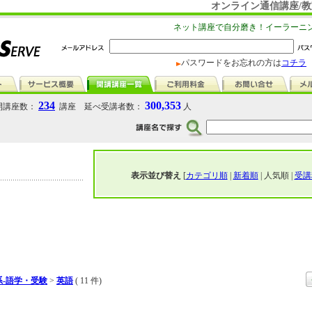
オンライン通信講座/教
ネット講座で自分磨き！イーラーニ
パスワードをお忘れの方は
コチラ
234
300,353
講座数：
講座 延べ受講者数：
人
表示並び替え
[
カテゴリ順
|
新着順
| 人気順 |
受講
-語学・受験
>
英語
( 11 件)