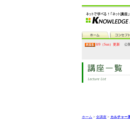
8/9（Sun）更新
公開
ホーム
>
全講座
>
カルチャー系