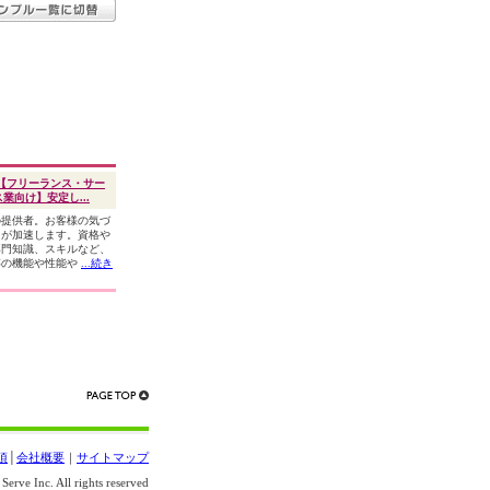
【フリーランス・サー
業向け】安定し...
の提供者。お客様の気づ
スが加速します。資格や
専門知識、スキルなど、
存の機能や性能や
...続き
項
│
会社概要
｜
サイトマップ
erve Inc. All rights reserved