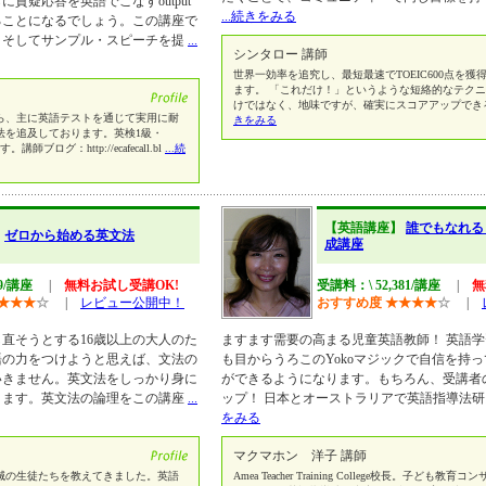
質疑応答を英語でこなすoutput
...続きをみる
ることになるでしょう。この講座で
、そしてサンプル・スピーチを提
...
シンタロー 講師
世界一効率を追究し、最短最速でTOEIC600点を
ます。 「これだけ！」というような短絡的なテク
けではなく、地味ですが、確実にスコアアップでき
ら、主に英語テストを通じて実用に耐
きをみる
法を追及しております。英検1級・
師ブログ：http://ecafecall.bl
...続
【英語講座】
誰でもなれる
】
ゼロから始める英文法
成講座
19/講座
|
無料お試し受講OK!
受講料：\ 52,381/講座
|
無
★
★
★
☆
|
レビュー公開中！
おすすめ度
★
★
★
★
☆
|
直そうとする16歳以上の大人のた
ますます需要の高まる児童英語教師！ 英語
語の力をつけようと思えば、文法の
も目からうろこのYokoマジックで自信を持
いきません。英文法をしっかり身に
ができるようになります。もちろん、受講者
ります。英文法の論理をこの講座
...
ップ！ 日本とオーストラリアで英語指導法研
をみる
マクマホン 洋子 講師
壊滅の生徒たちを教えてきました。英語
Amea Teacher Training College校長。子ども