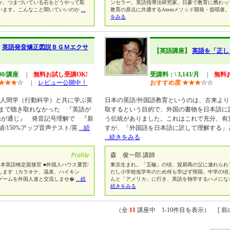
か、つまづいている石をどうやって取
ンセラー。英語指導法研究家。日豪で教育に携わっ
います。こんなこと聞いていいのか
...
教育の原点に共通するAmeaメソッド開発・提唱者
をみる
】
英語発音矯正図説ＢＧＭエクサ
【英語講座】
英語を「正し
90/講座
|
無料お試し受講OK!
受講料：\ 3,143/月
|
無料
★
★
★
☆
|
レビュー公開中！
おすすめ度
★
★
★
☆
☆
◆人間学（行動科学）と共に学ぶ英
日本の英語/外国語教育というのは、古来よ
まで聴き取れなかった 『英語が
取するという目的で、外国の書物を日本語に
語が通じ』 発音記号理解で 『新
う伝統がありました。これはこれで充分、有
/150%アップ音声テスト/英
...続
すが、「外国語を日本語に訳して理解する」
...続きをみる
森 俊一郎 講師
本英語検定面接官 ■外国人ハウス運営/
東京生まれ。「五輪」の頃、貿易商の父に連れられ
します（カラオケ、温泉、ハイキン
だし小学校低学年のため何も学ばず帰国。中学の頃
ゲームを外国人達と交流しませ�
...続
んと「アメリカ」に行き、英語を独学するハメにな
続きをみる
（全
11
講座中 1-10件目を表示） [ 前の