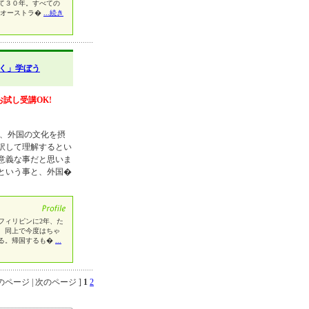
て３０年。すべての
。オーストラ�
...続き
く」学ぼう
お試し受講OK!
り、外国の文化を摂
訳して理解するとい
意義な事だと思いま
という事と、外国�
フィリピンに2年、た
、同上で今度はちゃ
る。帰国するも�
...
ページ | 次のページ ]
1
2