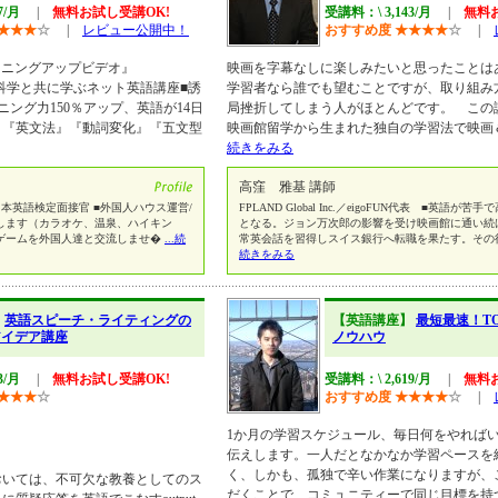
7/月
|
無料お試し受講OK!
受講料：\ 3,143/月
|
無料
★
★
★
☆
|
レビュー公開中！
おすすめ度
★
★
★
★
☆
|
スニングアップビデオ』
映画を字幕なしに楽しみたいと思ったことは
◆人間学/行動科学と共に学ぶネット英語講座■誘
学習者なら誰でも望むことですが、取り組み
ング力150％アップ、英語が14日
局挫折してしまう人がほとんどです。 この
。『英文法』『動詞変化』『五文型
映画館留学から生まれた独自の学習法で映画
続きをみる
高窪 雅基 講師
本英語検定面接官 ■外国人ハウス運営/
FPLAND Global Inc.／eigoFUN代表 ■英語
します（カラオケ、温泉、ハイキン
となる。ジョン万次郎の影響を受け映画館に通い続
ゲームを外国人達と交流しませ�
...続
常英会話を習得しスイス銀行へ転職を果たす。その
続きをみる
】
英語スピーチ・ライティングの
【英語講座】
最短最速！T
アイデア講座
ノウハウ
3/月
|
無料お試し受講OK!
受講料：\ 2,619/月
|
無料
★
★
★
☆
おすすめ度
★
★
★
★
☆
|
1か月の学習スケジュール、毎日何をやれば
伝えします。一人だとなかなか学習ペースを
く、しかも、孤独で辛い作業になりますが、
おいては、不可欠な教養としてのス
だくことで、コミュニティーで同じ目標を持