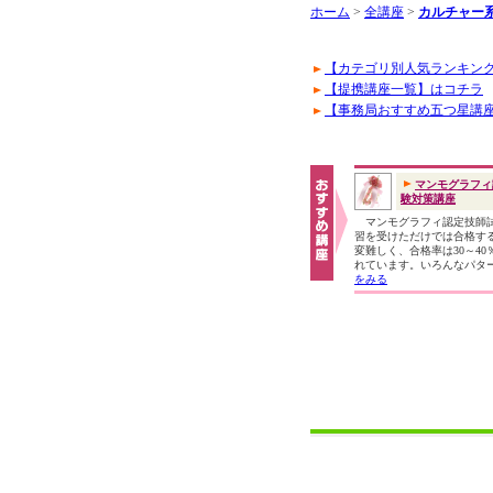
ホーム
>
全講座
>
カルチャー系
【カテゴリ別人気ランキン
【提携講座一覧】はコチラ
【事務局おすすめ五つ星講
マンモグラフィ
験対策講座
マンモグラフィ認定技師
習を受けただけでは合格す
変難しく、合格率は30～40
れています。いろんなパタ
をみる