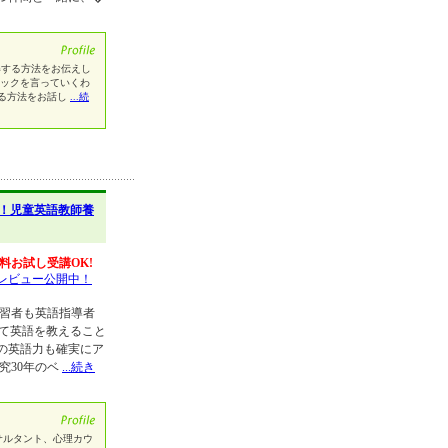
獲得する方法をお伝えし
ニックを言っていくわ
る方法をお話し
...続
！児童英語教師養
料お試し受講OK!
レビュー公開中！
学習者も英語指導者
って英語を教えること
の英語力も確実にア
究30年のベ
...続き
教育コンサルタント、心理カウ