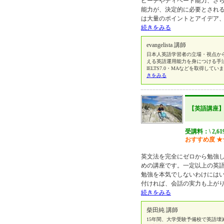
ピーチやディベート能力、さらに
能力が、決定的に必要とされ
は大量のポイントとアイデア
続きをみる
evangelista 講師
日本人英語学習者の立場・視点か
える英語運用能力を身につける手
IELTS7.0・MAなどを取得しています。講
きをみる
【英語講座
受講料：\ 2,6
おすすめ度
★
英文法を完全にゼロから勉強し
めの講座です。一定以上の英
勉強を本気でしないわけには
付ければ、会話の実力も上が
続きをみる
柴田純 講師
15年間、大学受験予備校で英語