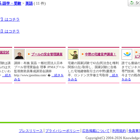
-語学・受験
>
英語
( 11 件)
グ】はコチラ
座】はコチラ
認定試
プールの安全管理講座
中野の宅建音声講座！
ビス
試験は講
講師：布施 賀晶 一般社団法人日本
宅建の国家試験で42点(民法含む権利
誰でも価値
るのは大
プール管理業協会 理事 JPMAプール
関係12点) 取得し、国家試験に合格
きでビジネ
％といわ
監視救助員養成講習会講師
した宅地建物取引士の中野(慶應大
専門技術、
ー
...続き
http://www.jpoolma.com/ �
...続きを
卒、ロンドン大学修士号取得
...続き
今までの既
みる
をみる
をみる
プレスリリース
│
プライバシーポリシー
│
広告掲載について
│
利用規約
│
免責事
Copyright(C) 2004-
2026 Knowledge S