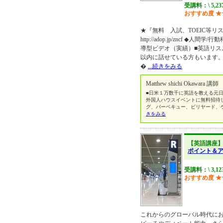
受講料：\ 5,23
おすすめ度
★
★『無料 入試、TOEIC等リ
http://adop.jp/zncf 
導型ビデオ（実績）■英語リスニ
以内に話せている方もいます
�
...続きをみる
Matthew shichi Okawara 講師
■日米１万数千に英語を教える元日
外国人ハウスイベントに無料招待
グ、バーベキュー、ビリヤード、
きをみる
【英語講座
ポイント＆
受講料：\ 3,12
おすすめ度
★
これからのグローバル時代に