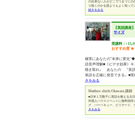
の出来ない人がどこでつまづくの
り除くのかを誰よりもよく知って
続きをみる
【英語講座
サイズ
受講料：\ 15,1
おすすめ度
★
確実にあなたの”未来に変化”
語音声理解■《ビデオ効果》今
聴き取れ』 あなたの 『英
単語を正確に発音できる』■実績
きをみる
Matthew shichi Okawara 講師
■日米１万数千に英語を教える元日
外国人ハウスイベントに無料招待
グ、バーベキュー、ビリヤード、
きをみる