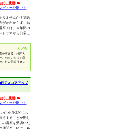
お試し受講OK!
レビュー公開中！
ありませんか？英語
方がかわからず、結
講座では、４年間の
＆ドラマから日常
...
が苦手で高校卒業後、料理人
け、独自の方法で日
後、外資系銀行�
...
OEICスコアアップ
お試し受講OK!
レビュー公開中！
いいかを具体的にお
維持することが難し
この講座を受講いた
つ仲間と一緒に、�