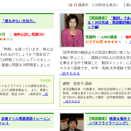
（全
11
講座中 1-10件目を表示） [ 前の
【英語講座】
「動詞」であ
】
「揺るぎない文法力」
る！30日完成・英語動詞徹
ック編]
8/月
|
無料お試し受講OK!
受講料：\ 4,086/講座
|
無
★
★
☆
☆
おすすめ度
★
★
★
★
☆
|
に『時制』を扱っています。例えば
「語学習得の秘訣はその言語の動詞に強くな
使われるのでしょうか？現在完了
を軸に学ぶこと。」講師が20以上の言語を学
では時制ごとのニュアンスをしっ
仕事をする中で構築した「動詞メソッド」に
 最後に問題を30問用意しました
マスター講座です。中学・高校/大学受験で
...続きをみる
網野 智世子 講師
ＥＣなどでＴＯＥＩＣの講座を担当し
多言語翻訳者・行政書士。海外在住経験なくして英検1級
数を上げた経験多数あり。 また、著書と
取得、30歳を過ぎてから20ヶ国語以上の多言語を学習
ア英単語・熟語 1500」（成美堂出
...続
在で約10ヶ国語を使用して翻訳・語学教材開発・編
...続きをみる
】
反復ドリル実践英語トレーニン
【英語講座】
映画＆海外ド
礎トレ１
（バタフライラーニング）