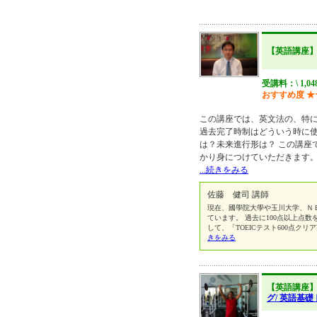
【英語講座
受講料：\ 1,04
おすすめ度
★
この講座では、英文法の、特
過去完了時制はどういう時に
は？未来進行形は？ この講座
かり身につけていただきます。
...続きをみる
佐藤 健司 講師
現在、國學院大學や玉川大学、Ｎ
ています。 過去に100点以上点
して、「TOEICテスト600点クリ
きをみる
【英語講座
グ/ 英語基