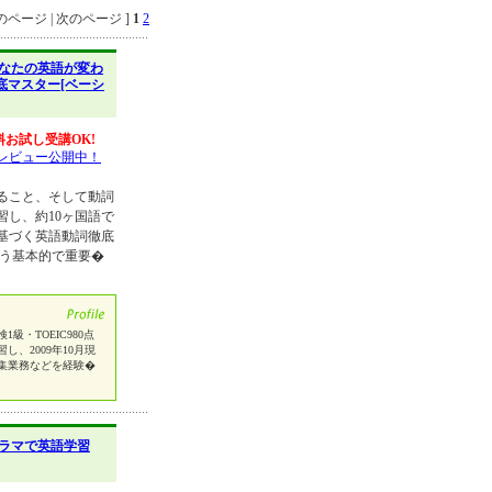
ページ | 次のページ ]
1
2
なたの英語が変わ
底マスター[ベーシ
料お試し受講OK!
レビュー公開中！
ること、そして動詞
習し、約10ヶ国語で
基づく英語動詞徹底
習う基本的で重要�
・TOEIC980点
し、2009年10月現
集業務などを経験�
ラマで英語学習