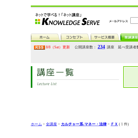
234
8/8（Sat）更新
公開講座数：
講座 延べ受講者
ホーム
>
全講座
>
カルチャー系-マネー・法律
>
ＦＸ
( 1 件)