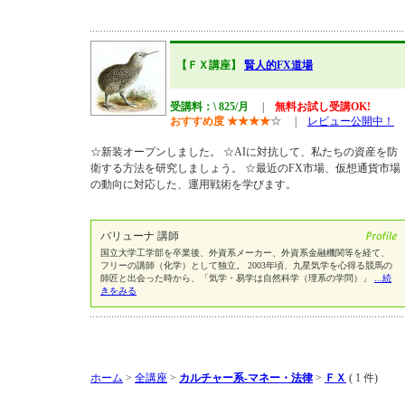
【ＦＸ講座】
賢人的FX道場
受講料：\ 825/月
|
無料お試し受講OK!
おすすめ度
★
★
★
★
☆
|
レビュー公開中！
☆新装オープンしました。 ☆AIに対抗して、私たちの資産を防
衛する方法を研究しましょう。 ☆最近のFX市場、仮想通貨市場
の動向に対応した、運用戦術を学びます。
バリューナ 講師
国立大学工学部を卒業後、外資系メーカー、外資系金融機関等を経て、
フリーの講師（化学）として独立。 2003年頃、九星気学を心得る競馬の
師匠と出会った時から、「気学・易学は自然科学（理系の学問）」
...続
きをみる
ホーム
>
全講座
>
カルチャー系-マネー・法律
>
ＦＸ
( 1 件)