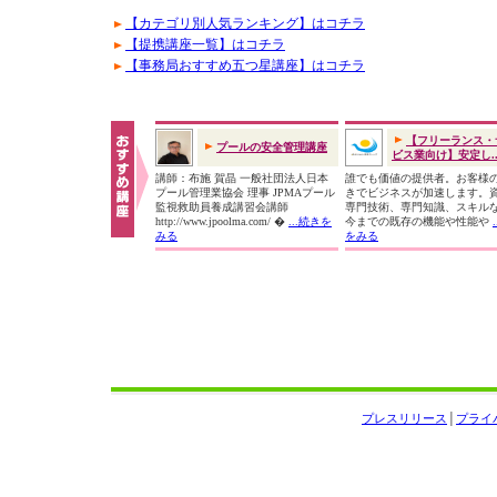
【カテゴリ別人気ランキング】はコチラ
【提携講座一覧】はコチラ
【事務局おすすめ五つ星講座】はコチラ
【フリーランス・
プールの安全管理講座
ビス業向け】安定し..
講師：布施 賀晶 一般社団法人日本
誰でも価値の提供者。お客様
プール管理業協会 理事 JPMAプール
きでビジネスが加速します。
監視救助員養成講習会講師
専門技術、専門知識、スキル
http://www.jpoolma.com/ �
...続きを
今までの既存の機能や性能や
みる
をみる
プレスリリース
│
プライ