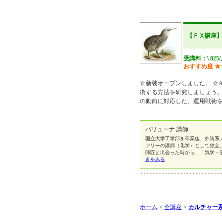
【ＦＸ講座
受講料：\ 825
おすすめ度
★
☆新装オープンしました。 ☆
衛する方法を研究しましょう。
の動向に対応した、運用戦術
バリューナ 講師
国立大学工学部を卒業後、外資系
フリーの講師（化学）として独立。
師匠と出会った時から、「気学・
きをみる
ホーム
>
全講座
>
カルチャー