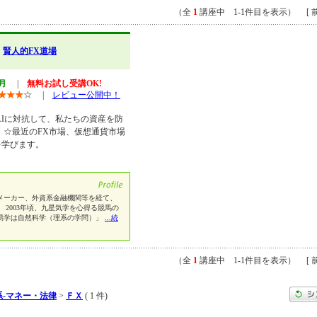
（全
1
講座中 1-1件目を表示） [ 前
】
賢人的FX道場
/月
|
無料お試し受講OK!
★
★
★
☆
|
レビュー公開中！
AIに対抗して、私たちの資産を防
 ☆最近のFX市場、仮想通貨市場
を学びます。
メーカー、外資系金融機関等を経て、
 2003年頃、九星気学を心得る競馬の
易学は自然科学（理系の学問）」
...続
（全
1
講座中 1-1件目を表示） [ 前
系-マネー・法律
>
ＦＸ
( 1 件)