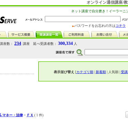
オンライン通信講座/教
ネット講座で自分磨き！イーラーニ
パスワードをお忘れの方は
コチラ
234
300,334
講座数：
講座 延べ受講者数：
人
表示並び替え
[
カテゴリ順
|
新着順
| 人気順 |
受講
系-マネー・法律
>
ＦＸ
( 1 件)