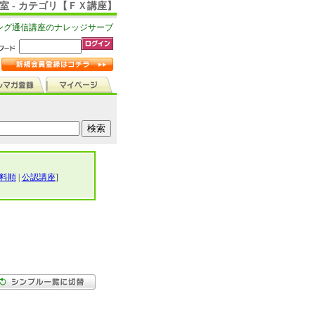
室 - カテゴリ【ＦＸ講座】
ング通信講座のナレッジサーブ
料順
|
公認講座
]