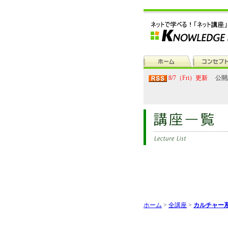
8/7（Fri）更新
公開
ホーム
>
全講座
>
カルチャー