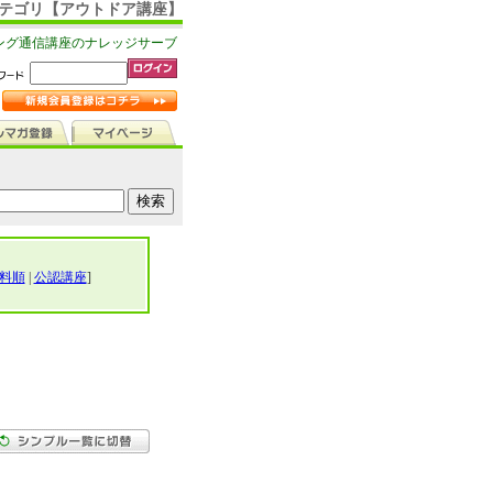
 カテゴリ【アウトドア講座】
ング通信講座のナレッジサーブ
料順
|
公認講座
]