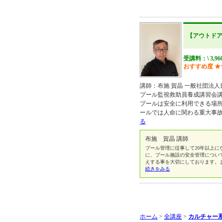
【アウトド
受講料：\ 3,9
おすすめ度
★
講師：布施 賀晶 一般社団法人
プール監視救助員養成講習会講師 http
プールは安全に利用できる場
ールでは人命に関わる重大事
る
布施 賀晶 講師
プール管理に従事して20年以上に
に、プール施設の安全管理につい
えする事を大切にしております。
続きをみる
ホーム
>
全講座
>
カルチャー系