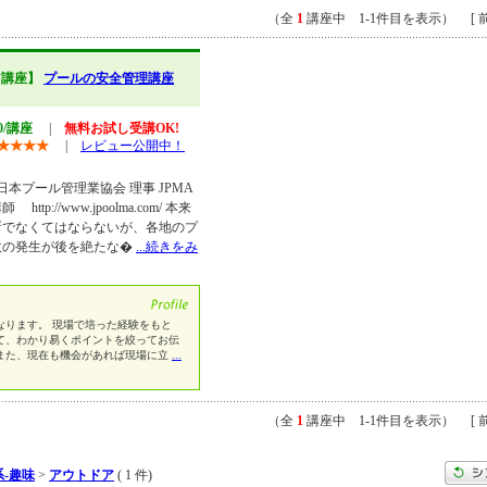
（全
1
講座中 1-1件目を表示） [ 前
ア講座】
プールの安全管理講座
60/講座
|
無料お試し受講OK!
★
★
★
★
|
レビュー公開中！
日本プール管理業協会 理事 JPMA
://www.jpoolma.com/ 本来
所でなくてはならないが、各地のプ
故の発生が後を絶たな�
...続きをみ
なります。 現場で培った経験をもと
て、わかり易くポイントを絞ってお伝
また、現在も機会があれば現場に立
...
（全
1
講座中 1-1件目を表示） [ 前
-趣味
>
アウトドア
( 1 件)