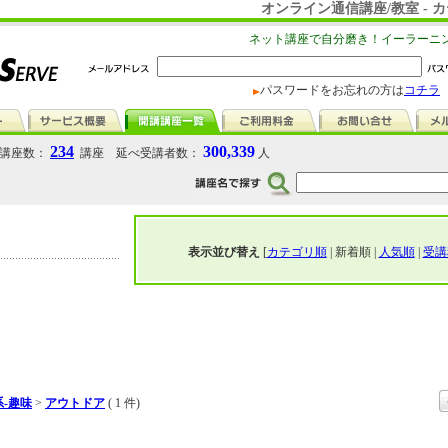
オンライン通信講座/教室 -
ネット講座で自分磨き！イーラーニ
パスワードをお忘れの方は
コチラ
234
300,339
講座数：
講座 延べ受講者数：
人
表示並び替え
[
カテゴリ順
| 新着順 |
人気順
|
受講
-趣味
>
アウトドア
( 1 件)