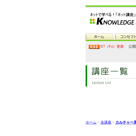
8/7（Fri）更新
公開
ホーム
>
全講座
>
カルチャー系