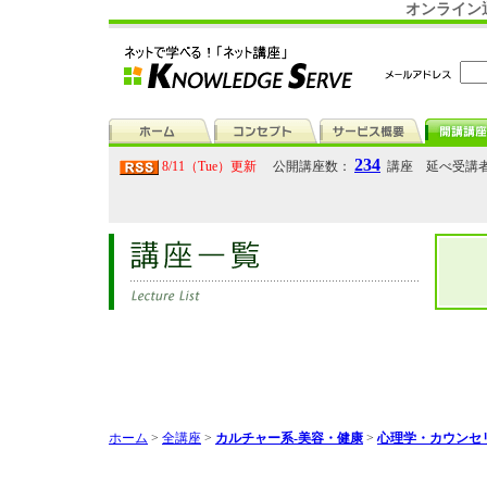
オンライン
234
8/11（Tue）更新
公開講座数：
講座 延べ受講
ホーム
>
全講座
>
カルチャー系-美容・健康
>
心理学・カウンセ