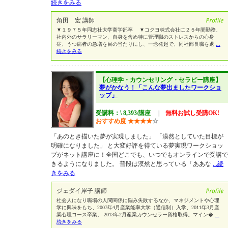
続きをみる
角田 宏 講師
▼１９７５年同志社大学商学部卒 ▼コクヨ株式会社に２５年間勤務、
社内外のサラリーマン、自身を含め特に管理職のストレスからの心身
症、うつ病者の急増を目の当たりにし、一念発起で、同社部長職を退
...
続きをみる
【心理学・カウンセリング・セラピー講座】
夢がかなう！「こんな夢出ましたワークショ
ップ」
受講料：\ 8,393/講座
|
無料お試し受講OK!
おすすめ度
★
★
★
★
☆
「あのとき描いた夢が実現しました」 「漠然としていた目標が
明確になりました」 と大変好評を得ている夢実現ワークショッ
プがネット講座に！全国どこでも、いつでもオンラインで受講で
きるようになりました。 普段は漠然と思っている「ああな
...続
きをみる
ジェダイ岸子 講師
社会人になり職場の人間関係に悩み失敗するなか、マネジメントや心理
学に興味をもち、2007年4月産業能率大学（通信制）入学、2011年3月産
業心理コース卒業。 2013年2月産業カウンセラー資格取得。マイン�
...
続きをみる