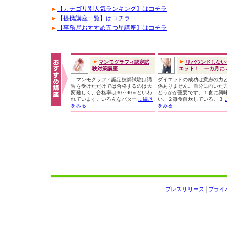
【カテゴリ別人気ランキング】はコチラ
【提携講座一覧】はコチラ
【事務局おすすめ五つ星講座】はコチラ
マンモグラフィ認定試
リバウンドしない
験対策講座
エット！ 一カ月に..
マンモグラフィ認定技師試験は講
ダイエットの成功は意志の力
習を受けただけでは合格するのは大
係ありません。自分に向いた
変難しく、合格率は30～40％といわ
どうかが重要です。１食に興
れています。いろんなパター
...続き
い。２毎食自炊している。３
をみる
をみる
プレスリリース
│
プライ