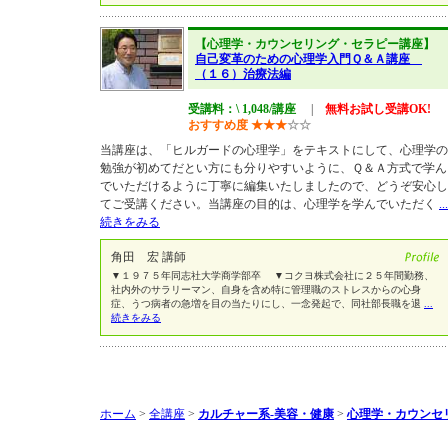
【心理学・カウンセリング・セラピー講座】
自己変革のための心理学入門Ｑ＆Ａ講座
（１６）治療法編
受講料：\ 1,048/講座
|
無料お試し受講OK!
おすすめ度
★
★
★
☆
☆
当講座は、「ヒルガードの心理学」をテキストにして、心理学の
勉強が初めてだとい方にも分りやすいように、Ｑ＆Ａ方式で学ん
でいただけるように丁寧に編集いたしましたので、どうぞ安心し
てご受講ください。当講座の目的は、心理学を学んでいただく
...
続きをみる
角田 宏 講師
▼１９７５年同志社大学商学部卒 ▼コクヨ株式会社に２５年間勤務、
社内外のサラリーマン、自身を含め特に管理職のストレスからの心身
症、うつ病者の急増を目の当たりにし、一念発起で、同社部長職を退
...
続きをみる
ホーム
>
全講座
>
カルチャー系-美容・健康
>
心理学・カウンセ