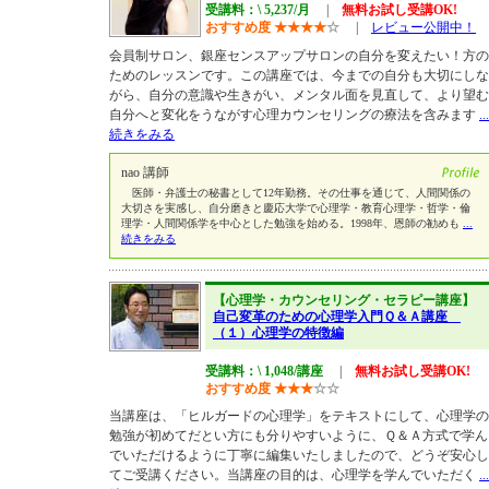
受講料：\ 5,237/月
|
無料お試し受講OK!
おすすめ度
★
★
★
★
☆
|
レビュー公開中！
会員制サロン、銀座センスアップサロンの自分を変えたい！方の
ためのレッスンです。この講座では、今までの自分も大切にしな
がら、自分の意識や生きがい、メンタル面を見直して、より望む
自分へと変化をうながす心理カウンセリングの療法を含みます
...
続きをみる
nao 講師
医師・弁護士の秘書として12年勤務。その仕事を通じて、人間関係の
大切さを実感し、自分磨きと慶応大学で心理学・教育心理学・哲学・倫
理学・人間関係学を中心とした勉強を始める。1998年、恩師の勧めも
...
続きをみる
【心理学・カウンセリング・セラピー講座】
自己変革のための心理学入門Ｑ＆Ａ講座
（１）心理学の特徴編
受講料：\ 1,048/講座
|
無料お試し受講OK!
おすすめ度
★
★
★
☆
☆
当講座は、「ヒルガードの心理学」をテキストにして、心理学の
勉強が初めてだとい方にも分りやすいように、Ｑ＆Ａ方式で学ん
でいただけるように丁寧に編集いたしましたので、どうぞ安心し
てご受講ください。当講座の目的は、心理学を学んでいただく
...