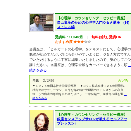
【心理学・カウンセリング・セラピー講座】
自己変革のための心理学入門Ｑ＆Ａ講座 (14)
ストレス編
受講料：\ 1,048/月
|
無料お試し受講OK!
おすすめ度
★
★
★
☆
☆
当講座は、「ヒルガードの心理学」をテキストにして、心理学の
勉強が初めてだとい方にも分りやすいように、Ｑ＆Ａ方式で学ん
でいただけるように丁寧に編集いたしましたので、安心してご受
講ください。当講座は、心理学全般をカーバーできるように順
...
続きをみる
角田 宏 講師
▼１９７５年同志社大学商学部卒 ▼コクヨ株式会社に２５年間勤務、
社内外のサラリーマン、自身を含め特に管理職のストレスからの心身
症、うつ病者の急増を目の当たりにし、一念発起で、同社部長職を退
...
続きをみる
【心理学・カウンセリング・セラピー講座】
銀座センスアップサロンが教えるセルフアッ
プレッスン♪