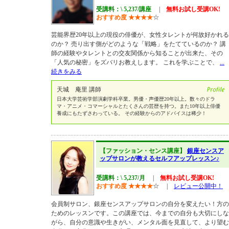
受講料：\ 5,237/講座
|
無料お試し受講OK!
おすすめ度
★
★
★
★
☆
芸能界歴20年以上の現役の俳優が、女性タレントが何故好かれる
のか？ 売り出す側がどのような「戦略」をたてているのか？ 講
師の経験やタレントとの交友関係から知ることが出来た、その
「人気の秘密」をズバリお教えします。 これを学ぶことで、
...
続きをみる
天城 庵里 講師
日本大学芸術学部演劇学科卒業。男優・声優歴20年以上。数々のドラ
マ・アニメ・コマーシャルとたくさんの芸歴を持つ。また10年以上俳優
養成にもたずさわっている。 その経験からのアドバイスは稀少！
【ファッション・センス講座】
銀座センスア
ップサロンが教えるセルフアップレッスン♪
受講料：\ 5,237/月
|
無料お試し受講OK!
おすすめ度
★
★
★
★
☆
|
レビュー公開中！
会員制サロン、銀座センスアップサロンの自分を変えたい！方の
ためのレッスンです。この講座では、今までの自分も大切にしな
がら、自分の意識や生きがい、メンタル面を見直して、より望む