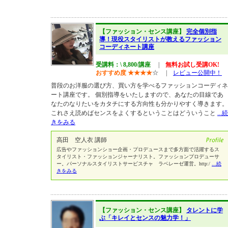
【ファッション・センス講座】
完全個別指
導！現役スタイリストが教えるファッション
コーディネート講座
受講料：\ 8,800/講座
|
無料お試し受講OK!
おすすめ度
★
★
★
★
☆
|
レビュー公開中！
普段のお洋服の選び方、買い方を学べるファッションコーディネ
ート講座です。 個別指導をいたしますので、あなたの目線であ
なたのなりたいをカタチにする方向性も分かりやすく導きます。
これさえ読めばセンスをよくするということはどういうこと
...続
きをみる
高田 空人衣 講師
広告やファッションショー企画・プロデュースまで多方面で活躍するス
タイリスト・ファッションジャーナリスト。ファッションプロデューサ
ー。パーソナルスタイリストサービスチャ ラベレーゼ運営。http:/
...続
きをみる
【ファッション・センス講座】
タレントに学
ぶ「キレイとセンスの魅力学！」