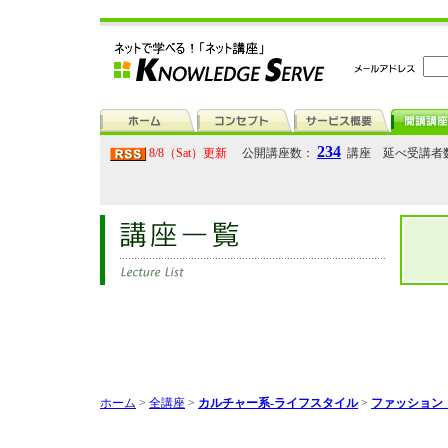
234
8/8（Sat）更新
公開講座数：
講座 延べ受講者
ホーム
>
全講座
>
カルチャー系-ライフスタイル
>
ファッション