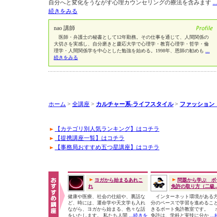
自分へと変化をうながす心理カウンセリングの療法を含みます
...
続きをみる
nao 講師
医師・弁護士の秘書として12年勤務。その仕事を通じて、人間関係の
大切さを実感し、自分磨きと慶応大学で心理学・教育心理学・哲学・倫
理学・人間関係学を中心とした勉強を始める。1998年、恩師の勧めも
...
続きをみる
ホーム
>
全講座
>
カルチャー系-ライフスタイル
>
ファッション
【カテゴリ別人気ランキング】はコチラ
【提携講座一覧】はコチラ
【事務局おすすめ五つ星講座】はコチラ
ヨガから始まるあれこ
問題から学ぶ ボ
れ
免許の取り方（二級..
健康や医療、社会の仕組や、裏話な
インターネット環境がある
ど、時には、運命学や天文学も入れ
分のペースで学習を進めるこ
ながら、ヨガから始まる、色々な話
きるボート免許教室です。 
をいたします。 私たち人間
...続きを
免許は、学科と実技に分か
..