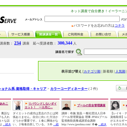
ネット講座で自分磨き！イーラーニ
パスワードをお忘れの方は
コチラ
234
300,344
講座数：
講座 延べ受講者数：
人
表示並び替え
[
カテゴリ順
| 新着順 |
人気順
ショナル系-資格取得・キャリア
>
カラーコーディネーター
( 2 件)
あれこ
リバウンドしないダイ
プールの安全管理講座
エット！ 一カ月に...
、裏話な
ダイエットの成功は意志の力とは関
講師：布施 賀晶 一般社団法人日本
【レイキ・
学も入れ
係ありません。自分に向いた方法か
プール管理業協会 理事 JPMAプール
資格取得】
色々な話
どうかが重要です。１食に興味がな
監視救助員養成講習会講師
がエネルギ
間は
...続き
い。２毎食自炊している。３外
...続
http://www.jpoolma.com/ 本�
...続き
らそのエネ