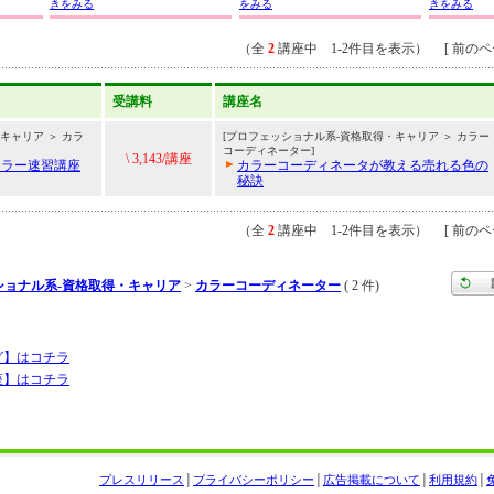
きをみる
をみる
きをみる
（全
2
講座中 1-2件目を表示） [ 前のペー
受講料
講座名
キャリア ＞ カラ
[プロフェッショナル系-資格取得・キャリア ＞ カラー
コーディネーター]
\ 3,143/講座
カラー速習講座
カラーコーディネータが教える売れる色の
秘訣
（全
2
講座中 1-2件目を表示） [ 前のペー
ショナル系-資格取得・キャリア
>
カラーコーディネーター
( 2 件)
グ】はコチラ
座】はコチラ
プレスリリース
│
プライバシーポリシー
│
広告掲載について
│
利用規約
│