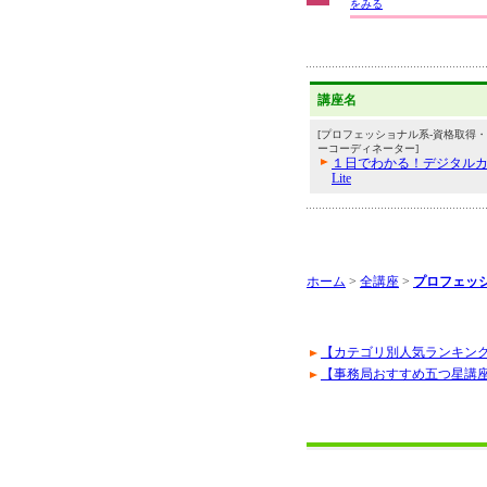
をみる
講座名
[プロフェッショナル系-資格取得・
ーコーディネーター]
１日でわかる！デジタル
Lite
ホーム
>
全講座
>
プロフェッ
【カテゴリ別人気ランキン
【事務局おすすめ五つ星講