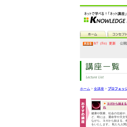
8/7（Fri）更新
公開
ホーム
>
全講座
>
プロフェッ
ヨガから始まる
れ
健康や医療、社会の仕組や
ど、時には、運命学や天文
ながら、ヨガから始まる、
をいたします。 私たち人