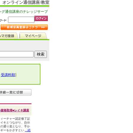
オンライン通信講座/教室
ング通信講座のナレッジサーブ
|
受講料順
]
■資格取得■レイキ講座
ティーチャー認定修了証
レイキとつながり、自分
ーの通り道となり、手か
ルギーをかざすとい
...続