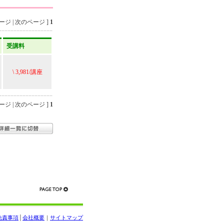
ジ | 次のページ ]
1
受講料
\ 3,981/講座
ジ | 次のページ ]
1
免責事項
│
会社概要
｜
サイトマップ