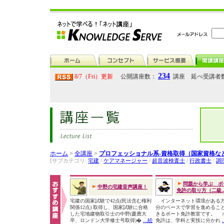
234
8/7（Fri）更新
公開講座数：
講座 延べ受講者
ホーム
>
全講座
>
プロフェッショナル系-資格取得（国家資格な
[サブカテゴリ:
宅建
/
ケアマネージャー
/
超音波検査士
/
行政書士
/
調
問題から学ぶ ボ
中野の宅建音声講座！
免許の取り方（二級..
宅建の国家試験で42点(民法含む権利
インターネット環境がある
関係12点) 取得し、国家試験に合格
分のペースで学習を進めるこ
した宅地建物取引士の中野(慶應大
きるボート免許教室です。 
卒、ロンドン大学修士号取得)�
...続
免許は、学科と実技に分かれ