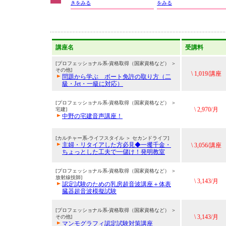
きをみる
をみる
講座名
受講料
[プロフェッショナル系-資格取得（国家資格など） ＞
その他]
\ 1,019/講座
問題から学ぶ ボート免許の取り方（二
級・Jet・一級に対応）
[プロフェッショナル系-資格取得（国家資格など） ＞
\ 2,970/月
宅建]
中野の宅建音声講座！
[カルチャー系-ライフスタイル ＞ セカンドライフ]
主婦・リタイアした方必見◆一攫千金・
\ 3,056/講座
ちょっとした工夫で一儲け！発明教室
[プロフェッショナル系-資格取得（国家資格など） ＞
放射線技師]
\ 3,143/月
認定試験のための乳房超音波講座＋体表
臓器超音波模擬試験
[プロフェッショナル系-資格取得（国家資格など） ＞
\ 3,143/月
その他]
マンモグラフィ認定試験対策講座