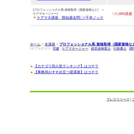
[プロフェッショナル系-資格取得（国家資格など） ＞
\ 11,000/講座
ケアマネージャー]
ケアマネ講座 類似過去問〇×千本ノック
ホーム
>
全講座
>
プロフェッショナル系-資格取得（国家資格な
[サブカテゴリ:
宅建
/
ケアマネージャー
/
超音波検査士
/
行政書士
/
調
【カテゴリ別人気ランキング】はコチラ
【事務局おすすめ五つ星講座】はコチラ
プレスリリース
│