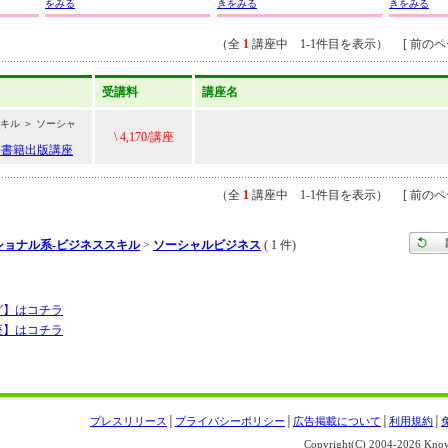
をみる
きをみる
きをみる
（全
1
講座中 1-1件目を表示） [ 前のペー
受講料
講座名
キル ＞ ソーシャ
\ 4,170/講座
子書籍出版講座
（全
1
講座中 1-1件目を表示） [ 前のペー
ショナル系-ビジネススキル
>
ソーシャルビジネス
( 1 件)
グ】はコチラ
座】はコチラ
プレスリリース
│
プライバシーポリシー
│
広告掲載について
│
利用規約
│
Copyright(C) 2004-
2026 Knowl