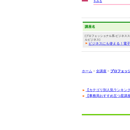
をみる
講座名
[プロフェッショナル系-ビジネスス
ルビジネス]
ビジネスにも使える！電
ホーム
>
全講座
>
プロフェッ
【カテゴリ別人気ランキン
【事務局おすすめ五つ星講