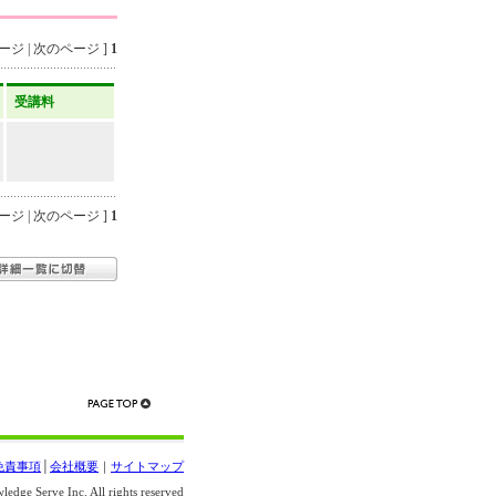
ジ | 次のページ ]
1
受講料
ジ | 次のページ ]
1
免責事項
│
会社概要
｜
サイトマップ
edge Serve Inc. All rights reserved