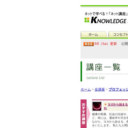
8/8（Sat）更新
公開
ホーム
>
全講座
>
プロフェッ
ヨガから始まる
れ
健康や医療、社会の仕組や
ど、時には、運命学や天文
ながら、ヨガから始まる、
をいたします。 私たち人