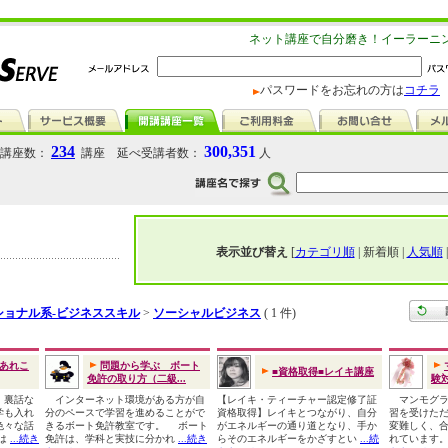
ネット講座で自分磨き！イーラーニ
パスワードをお忘れの方は
コチラ
234
300,351
講座数：
講座 延べ受講者数：
人
表示並び替え
[
カテゴリ順
| 新着順 |
人気順
ショナル系-ビジネススキル
>
ソーシャルビジネス
( 1 件)
あれこ
問題から学ぶ ボート
■資格取得■レイキ講座
免許の取り方（二級...
験
、裏話な
インターネット環境がある方が自
【レイキ・ティーチャー認定修了証
マンモグラ
学も入れ
分のペースで学習を進めることがで
資格取得】レイキとつながり、自分
習を受けた
色々な話
きるボート免許教室です。 ボート
がエネルギーの通り道となり、手か
変難しく、合
間は
...続き
免許は、学科と実技に分かれ
...続き
らそのエネルギーをかざすとい
...続
れています