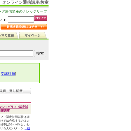
オンライン通信講座/教室
ング通信講座のナレッジサーブ
|
受講料順
]
マンモグラフィ認定試
対策講座
フィ認定技師試験は講
だけでは合格するのは大
格率は30～40％といわ
。いろんなパターン
...続