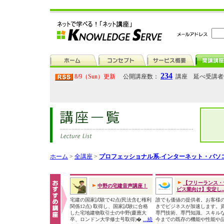
234
8/9（Sun）更新
公開講座数：
講座 延べ受講
ホーム
>
全講座
>
プロフェッショナル系-インターネット・パソ
【フリーランス・
中野の宅建音声講座！
ビス業向け】安定し..
宅建の国家試験で42点(民法含む権利
誰でも価値の提供者。お客様
関係12点) 取得し、国家試験に合格
きでビジネスが加速します。
した宅地建物取引士の中野(慶應大
専門技術、専門知識、スキル
卒、ロンドン大学修士号取得)�
...続
今までの既存の機能や性能や