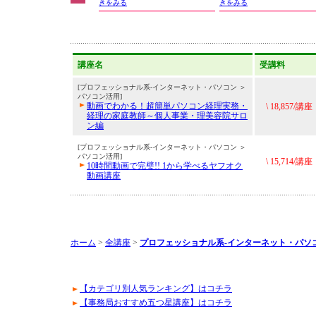
きをみる
きをみる
講座名
受講料
[プロフェッショナル系-インターネット・パソコン ＞
パソコン活用]
動画でわかる！超簡単パソコン経理実務・
\ 18,857/講座
経理の家庭教師～個人事業・理美容院サロ
ン編
[プロフェッショナル系-インターネット・パソコン ＞
パソコン活用]
\ 15,714/講座
10時間動画で完璧!! 1から学べるヤフオク
動画講座
ホーム
>
全講座
>
プロフェッショナル系-インターネット・パソ
【カテゴリ別人気ランキング】はコチラ
【事務局おすすめ五つ星講座】はコチラ