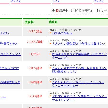
きをみる
をみる
きをみる
（全
13
講座中 1-13件目を表示） [ 前のペー
受講料
講座名
[カルチャー系-趣味 ＞ その他]
\ 3,361/講座
ット占い
パズルで脳トレ
[カルチャー系-趣味 ＞ その他]
\ 12,572/講座
声+発音ビデオ
大人たちの算数探訪-小学生には負けない
[カルチャー系-趣味 ＞ その他]
めるプログラミング入
\ 1,675/月
映画＆海外ドラマで英語学習（バタフライ
ラーニング）
[カルチャー系-趣味 ＞ その他]
月でセレブにな
\ 2,095/講座
たんたん式面白すぎる脳トレ計算ドリルで
頭の体操をしよう♪
[カルチャー系-趣味 ＞ その他]
作る自然香水～あ
\ 2,619/講座
これならわかる！ポピュラーミュージッ
ク・コードマスター
[カルチャー系-趣味 ＞ その他]
\ 3,143/講座
アロマと花のパワーで免疫力アップ＆アン
ラピー
チエイジング！！