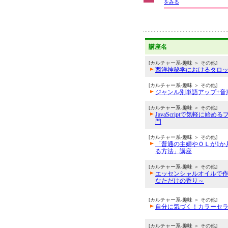
をみる
講座名
[カルチャー系-趣味 ＞ その他]
西洋神秘学におけるタロ
[カルチャー系-趣味 ＞ その他]
ジャンル別単語アップ+音
[カルチャー系-趣味 ＞ その他]
JavaScriptで気軽に始
門
[カルチャー系-趣味 ＞ その他]
「普通の主婦やＯＬが1か
る方法」講座
[カルチャー系-趣味 ＞ その他]
エッセンシャルオイルで
なただけの香り～
[カルチャー系-趣味 ＞ その他]
自分に気づく！カラーセ
[カルチャー系-趣味 ＞ その他]