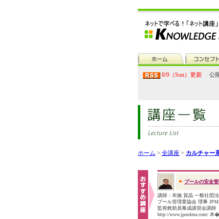
8/9（Sun）更新
公開
ホーム
>
全講座
>
カルチャー系
プールの安全管
講師：布施 賀晶 一般社団
プール管理業協会 理事 JP
監視救助員養成講習会講
http://www.jpoolma.com/ 本