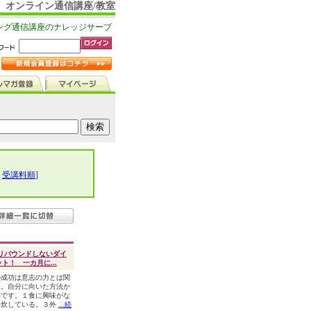
オンライン通信講座/教室
ング通信講座のナレッジサーブ
|
受講料順
]
リバウンドしないダイ
ト！ 一カ月に...
の成功は意志の力とは関
ん。自分に向いた方法か
要です。１食に興味がな
自炊している。３外
...続