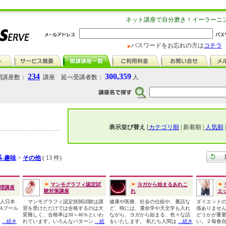
ネット講座で自分磨き！イーラーニ
パスワードをお忘れの方は
コチラ
234
300,359
講座数：
講座 延べ受講者数：
人
表示並び替え
[
カテゴリ順
| 新着順 |
人気順
-趣味
>
その他
( 13 件)
マンモグラフィ認定試
ヨガから始まるあれこ
理講座
験対策講座
れ
エッ
法人日本
マンモグラフィ認定技師試験は講
健康や医療、社会の仕組や、裏話な
ダイエット
MAプール
習を受けただけでは合格するのは大
ど、時には、運命学や天文学も入れ
係ありませ
師
変難しく、合格率は30～40％といわ
ながら、ヨガから始まる、色々な話
どうかが重
�
...続き
れています。いろんなパターン
...続
をいたします。 私たち人間は
...続き
い。２毎食