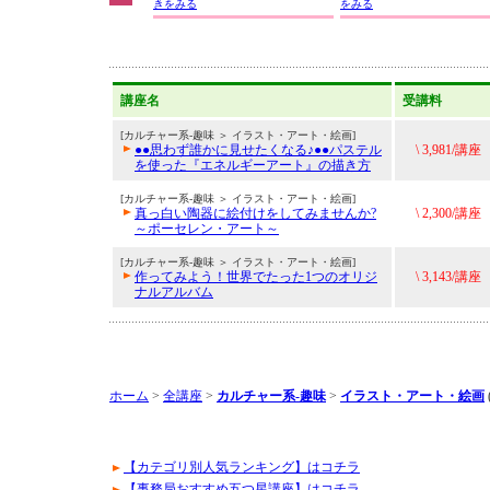
きをみる
をみる
講座名
受講料
[カルチャー系-趣味 ＞ イラスト・アート・絵画]
●●思わず誰かに見せたくなる♪●●パステル
\ 3,981/講座
を使った『エネルギーアート』の描き方
[カルチャー系-趣味 ＞ イラスト・アート・絵画]
真っ白い陶器に絵付けをしてみませんか?
\ 2,300/講座
～ポーセレン・アート～
[カルチャー系-趣味 ＞ イラスト・アート・絵画]
作ってみよう！世界でたった1つのオリジ
\ 3,143/講座
ナルアルバム
ホーム
>
全講座
>
カルチャー系-趣味
>
イラスト・アート・絵画
【カテゴリ別人気ランキング】はコチラ
【事務局おすすめ五つ星講座】はコチラ