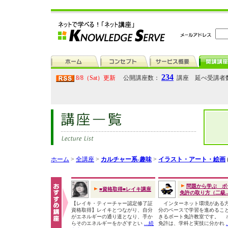
234
8/8（Sat）更新
公開講座数：
講座 延べ受講者
ホーム
>
全講座
>
カルチャー系-趣味
>
イラスト・アート・絵画
問題から学ぶ ボ
■資格取得■レイキ講座
免許の取り方（二級..
【レイキ・ティーチャー認定修了証
インターネット環境がある
資格取得】レイキとつながり、自分
分のペースで学習を進めるこ
がエネルギーの通り道となり、手か
きるボート免許教室です。 
らそのエネルギーをかざすとい
...続
免許は、学科と実技に分かれ