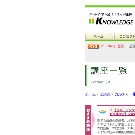
8/9（Sun）更新
公開
ホーム
>
全講座
>
カルチャー
【フリーランス
ビス業向け】安定し.
誰でも価値の提供者。お客
きでビジネスが加速します
専門技術、専門知識、スキ
今までの既存の機能や性能