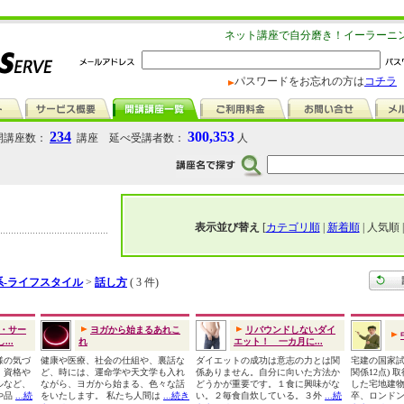
ネット講座で自分磨き！イーラーニ
パスワードをお忘れの方は
コチラ
234
300,353
講座数：
講座 延べ受講者数：
人
表示並び替え
[
カテゴリ順
|
新着順
| 人気順 
系-ライフスタイル
>
話し方
( 3 件)
・サー
ヨガから始まるあれこ
リバウンドしないダイ
..
れ
エット！ 一カ月に...
様の気づ
健康や医療、社会の仕組や、裏話な
ダイエットの成功は意志の力とは関
宅建の国家試
。資格や
ど、時には、運命学や天文学も入れ
係ありません。自分に向いた方法か
関係12点)
ルなど、
ながら、ヨガから始まる、色々な話
どうかが重要です。１食に興味がな
した宅地建物
や品
...続
をいたします。 私たち人間は
...続き
い。２毎食自炊している。３外
...続
卒、ロンドン