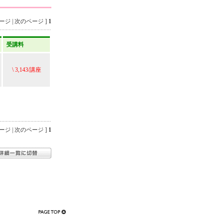
ジ | 次のページ ]
1
受講料
\ 3,143/講座
ジ | 次のページ ]
1