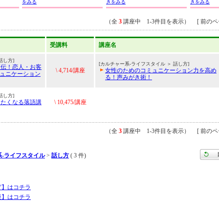
をみる
きをみる
きをみる
（全
3
講座中 1-3件目を表示） [ 前のペー
受講料
講座名
話し方]
[カルチャー系-ライフスタイル ＞ 話し方]
直伝！恋人・お客
\ 4,714/講座
女性のためのコミュニケーション力を高め
ミュニケーション
る！声みがき術！
話し方]
りたくなる落語講
\ 10,475/講座
（全
3
講座中 1-3件目を表示） [ 前のペー
系-ライフスタイル
>
話し方
( 3 件)
グ】はコチラ
座】はコチラ