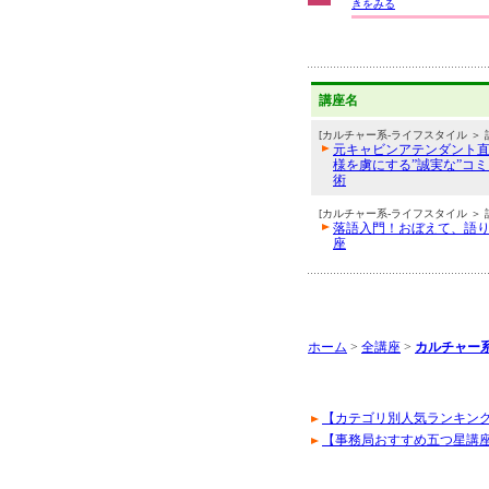
きをみる
講座名
[カルチャー系-ライフスタイル ＞ 
元キャビンアテンダント
様を虜にする”誠実な”コ
術
[カルチャー系-ライフスタイル ＞ 
落語入門！おぼえて、語
座
ホーム
>
全講座
>
カルチャー
【カテゴリ別人気ランキン
【事務局おすすめ五つ星講