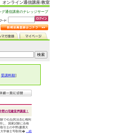
オンライン通信講座/教室
ング通信講座のナレッジサーブ
|
受講料順
]
中野の宅建音声講座！
験で42点(民法含む権利
 取得し、国家試験に合格
取引士の中野(慶應大
大学修士号取得)�
...続