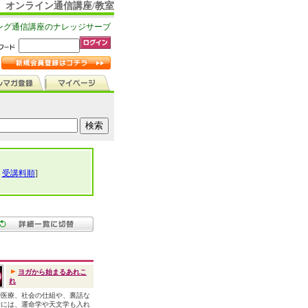
オンライン通信講座/教室
ング通信講座のナレッジサーブ
|
受講料順
]
ヨガから始まるあれこ
れ
や医療、社会の仕組や、裏話な
時には、運命学や天文学も入れ