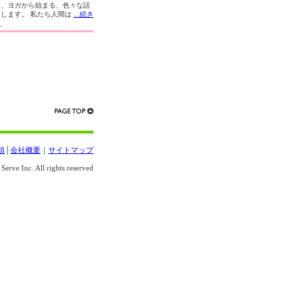
ら、ヨガから始まる、色々な話
たします。 私たち人間は
...続き
る
項
│
会社概要
｜
サイトマップ
erve Inc. All rights reserved