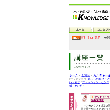
8/8（Sat）更新
公開
ホーム
>
全講座
>
カルチャー
[サブカテゴリ:
暮らしの知恵
/
フ
い・風水
/
ファッション・センス
婚
/
その他
/ ]
マンモグラフ
験対策講座
マンモグラフィ認定技師
習を受けただけでは合格