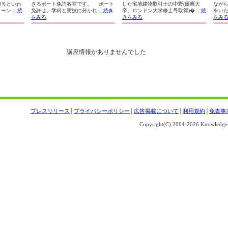
0％といわ
きるボート免許教室です。 ボート
した宅地建物取引士の中野(慶應大
なが
ターン
...続
免許は、学科と実技に分かれ
...続き
卒、ロンドン大学修士号取得)�
...続
をい
をみる
きをみる
をみ
講座情報がありませんでした
プレスリリース
│
プライバシーポリシー
│
広告掲載について
│
利用規約
│
免責事
Copyright(C) 2004-
2026 Knowledge S