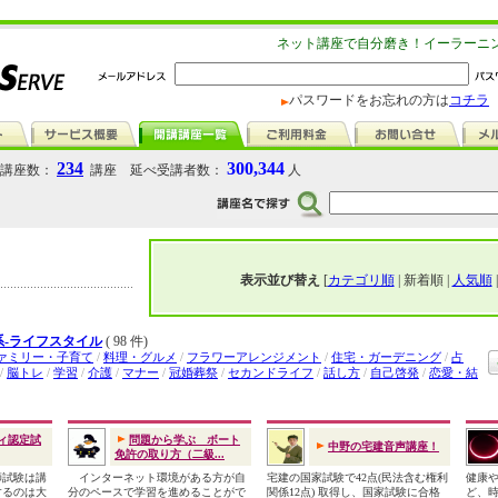
ネット講座で自分磨き！イーラーニ
パスワードをお忘れの方は
コチラ
234
300,344
講座数：
講座 延べ受講者数：
人
表示並び替え
[
カテゴリ順
| 新着順 |
人気順
系-ライフスタイル
( 98 件)
ァミリー・子育て
/
料理・グルメ
/
フラワーアレンジメント
/
住宅・ガーデニング
/
占
/
脳トレ
/
学習
/
介護
/
マナー
/
冠婚葬祭
/
セカンドライフ
/
話し方
/
自己啓発
/
恋愛・結
ィ認定試
問題から学ぶ ボート
中野の宅建音声講座！
免許の取り方（二級...
試験は講
インターネット環境がある方が自
宅建の国家試験で42点(民法含む権利
健康
するのは大
分のペースで学習を進めることがで
関係12点) 取得し、国家試験に合格
ど、